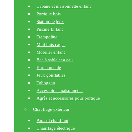
Cabane et maisonnette enfant
Portique bois
Station de jeux
Piscine Enfant
Trampoline
Mini buts cages
Mobilier enfant
Bac à sable et à eau
Kart à pedale
Jeux gonflables
Toboggan
Accessoires maisonnettes
Agrès et accessoires pour portique
Chauffage extérieur
Parasol chauffant
Chauffage électrique