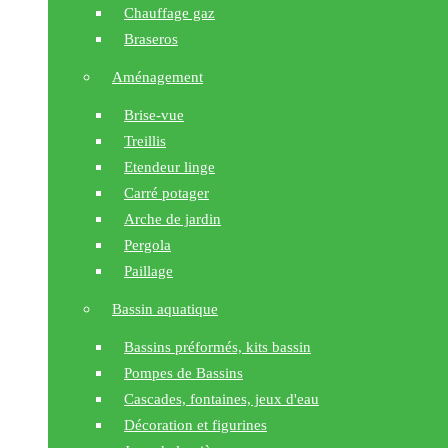
Chauffage gaz
Braseros
Aménagement
Brise-vue
Treillis
Etendeur linge
Carré potager
Arche de jardin
Pergola
Paillage
Bassin aquatique
Bassins préformés, kits bassin
Pompes de Bassins
Cascades, fontaines, jeux d'eau
Décoration et figurines