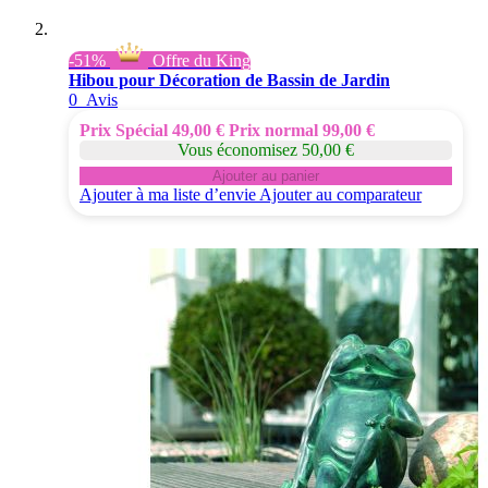
-51%
Offre du King
Hibou pour Décoration de Bassin de Jardin
0
Avis
Prix Spécial
49,00 €
Prix normal
99,00 €
Vous économisez 50,00 €
Ajouter au panier
Ajouter à ma liste d’envie
Ajouter au comparateur