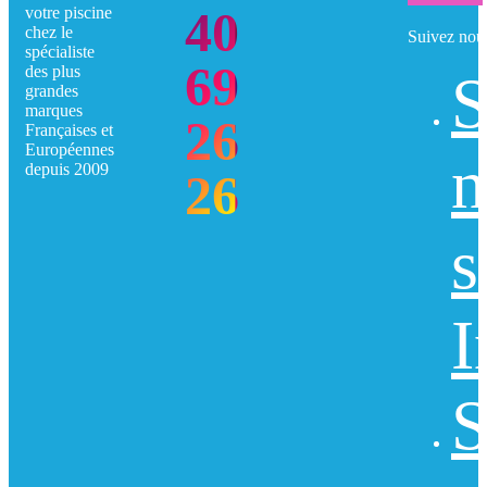
40
votre piscine
chez le
Suivez nou
spécialiste
69
des plus
S
grandes
marques
26
Françaises et
Européennes
n
depuis 2009
26
s
I
S