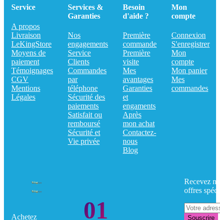
Service
Services &
Besoin
Mon
Garanties
d'aide ?
compte
A propos
Livraison
Nos
Première
Connexion
LeKingStore
engagements
commande
S'enregistrer
Moyens de
Service
Première
Mon
paiement
Clients
visite
compte
Témoignages
Commandes
Mes
Mon panier
CGV
par
avantages
Mes
Mentions
téléphone
Garanties
commandes
Légales
Sécurité des
et
paiements
engaments
Satisfait ou
Après
remboursé
mon achat
Sécurité et
Contactez-
Vie privée
nous
Blog
Recevez no
offres spéci
01
Achetez
Souscrire