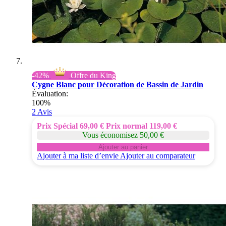
-42%
Offre du King
Cygne Blanc pour Décoration de Bassin de Jardin
Évaluation:
100%
2
Avis
Prix Spécial
69,00 €
Prix normal
119,00 €
Vous économisez 50,00 €
Ajouter au panier
Ajouter à ma liste d’envie
Ajouter au comparateur