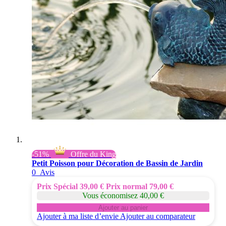
-51%
Offre du King
Petit Poisson pour Décoration de Bassin de Jardin
0
Avis
Prix Spécial
39,00 €
Prix normal
79,00 €
Vous économisez 40,00 €
Ajouter au panier
Ajouter à ma liste d’envie
Ajouter au comparateur