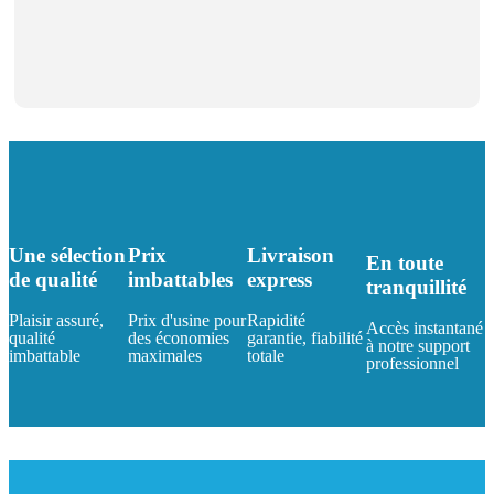
Une sélection
Prix
Livraison
En toute
de qualité
imbattables
express
tranquillité
Plaisir assuré,
Prix d'usine pour
Rapidité
Accès instantané
qualité
des économies
garantie, fiabilité
à notre support
imbattable
maximales
totale
professionnel