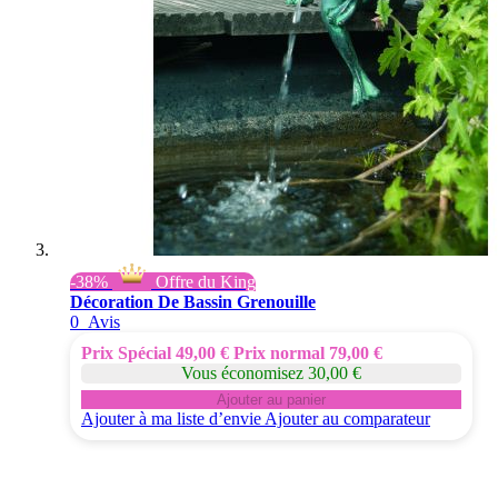
-38%
Offre du King
Décoration De Bassin Grenouille
0
Avis
Prix Spécial
49,00 €
Prix normal
79,00 €
Vous économisez 30,00 €
Ajouter au panier
Ajouter à ma liste d’envie
Ajouter au comparateur