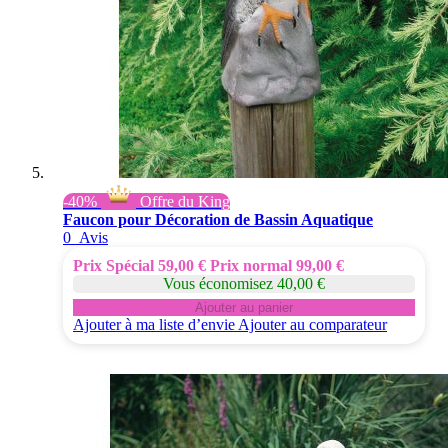
-40%
Offre du King
Faucon pour Décoration de Bassin Aquatique
0
Avis
Prix Spécial
59,00 €
Prix normal
99,00 €
Vous économisez 40,00 €
Ajouter au panier
Ajouter à ma liste d’envie
Ajouter au comparateur