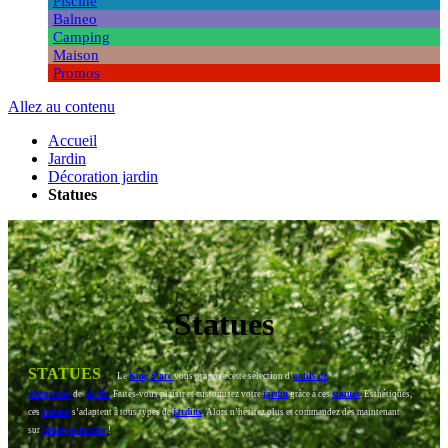
Piscine
Balneo
Camping
Maison
Promos
Allez au contenu
Accueil
Jardin
Décoration jardin
Statues
Statues
STATUES
Le
King Store
vous propose cette sélection d’
outils de
décoration
de
jardin
. Faites-vous plaisir et customisez votre
jardin
grâce à ces
statues
. Esthétiques,
ces
statues
s’adaptent à tous types de
jardins
. Alors n’hésitez plus et commandez dès maintenant
sur
lekingstore.com
!