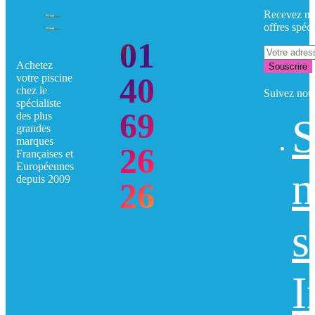
Recevez no
offres spéci
01
Achetez
Souscrire
40
votre piscine
chez le
Suivez nou
spécialiste
69
des plus
S
grandes
marques
26
Françaises et
Européennes
n
depuis 2009
26
s
I