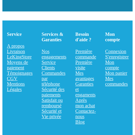
Service
Services &
Besoin
Mon
Garanties
d'aide ?
compte
A propos
Livraison
Nos
Première
Connexion
LeKingStore
engagements
commande
S'enregistrer
Moyens de
Service
Première
Mon
paiement
Clients
visite
compte
Témoignages
Commandes
Mes
Mon panier
CGV
par
avantages
Mes
Mentions
téléphone
Garanties
commandes
Légales
Sécurité des
et
paiements
engaments
Satisfait ou
Après
remboursé
mon achat
Sécurité et
Contactez-
Vie privée
nous
Blog