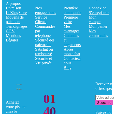
A propos
Livraison
Nos
Première
Connexion
LeKingStore
engagements
commande
S'enregistrer
Moyens de
Service
Première
Mon
paiement
Clients
visite
compte
Témoignages
Commandes
Mes
Mon panier
CGV
par
avantages
Mes
Mentions
téléphone
Garanties
commandes
Légales
Sécurité des
et
paiements
engaments
Satisfait ou
Après
remboursé
mon achat
Sécurité et
Contactez-
Vie privée
nous
Blog
Recevez no
offres spéci
01
Achetez
Souscrire
40
votre piscine
chez le
Suivez nou