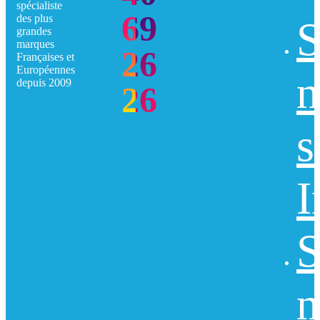
spécialiste
69
des plus
S
grandes
marques
26
Françaises et
Européennes
n
depuis 2009
26
s
I
S
n