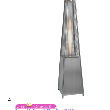
-24%
Offre du King