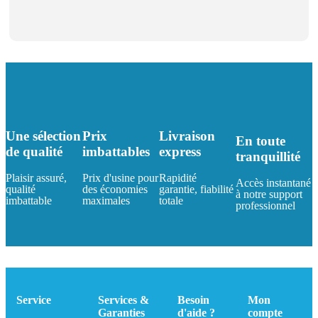
Une sélection
Prix
Livraison
En toute
de qualité
imbattables
express
tranquillité
Plaisir assuré,
Prix d'usine pour
Rapidité
Accès instantané
qualité
des économies
garantie, fiabilité
à notre support
imbattable
maximales
totale
professionnel
Service
Services &
Besoin
Mon
Garanties
d'aide ?
compte