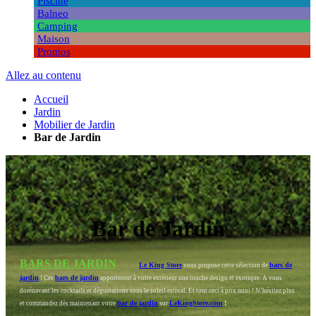
Piscine
Balneo
Camping
Maison
Promos
Allez au contenu
Accueil
Jardin
Mobilier de Jardin
Bar de Jardin
Bar de Jardin
BARS DE JARDIN
Le King Store
bars de
vous propose cette sélection de
jardin
bars de jardin
! Ces
apporteront à votre extérieur une touche design et exotique. A vous
dorénavant les cocktails et dégustations sous le soleil estival. Et tout ceci à prix mini ! N’hésitez plus
bar de jardin
LeKingStore.com
!
et commandez dès maintenant votre
sur