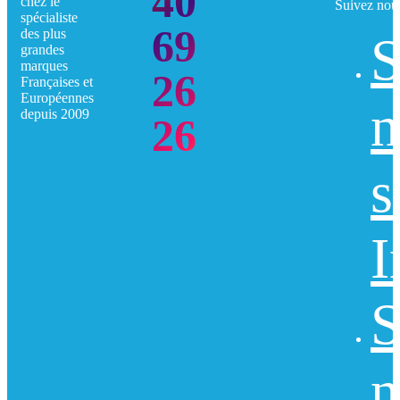
40
chez le
Suivez nou
spécialiste
69
des plus
S
grandes
marques
26
Françaises et
Européennes
n
depuis 2009
26
s
I
S
n