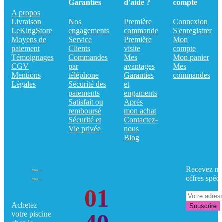
Garanties
d'aide ?
compte
A propos
Livraison
Nos
Première
Connexion
LeKingStore
engagements
commande
S'enregistrer
Moyens de
Service
Première
Mon
paiement
Clients
visite
compte
Témoignages
Commandes
Mes
Mon panier
CGV
par
avantages
Mes
Mentions
téléphone
Garanties
commandes
Légales
Sécurité des
et
paiements
engaments
Satisfait ou
Après
remboursé
mon achat
Sécurité et
Contactez-
Vie privée
nous
Blog
Recevez no
offres spéci
01
Achetez
Souscrire
votre piscine