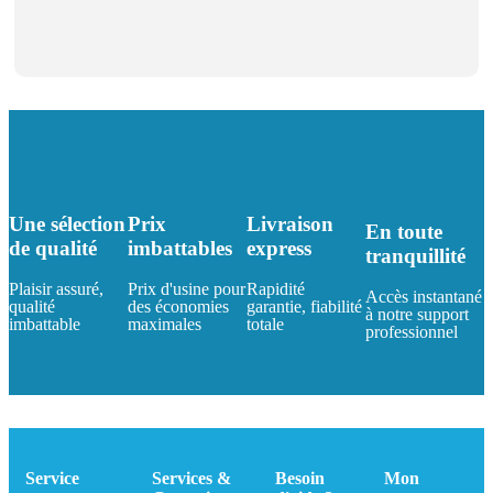
Une sélection
Prix
Livraison
En toute
de qualité
imbattables
express
tranquillité
Plaisir assuré,
Prix d'usine pour
Rapidité
Accès instantané
qualité
des économies
garantie, fiabilité
à notre support
imbattable
maximales
totale
professionnel
Service
Services &
Besoin
Mon