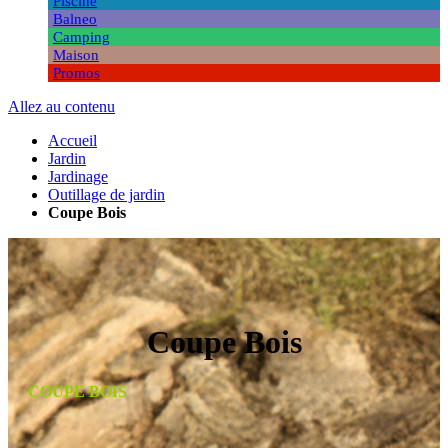
Piscine
Balneo
Camping
Maison
Promos
Allez au contenu
Accueil
Jardin
Jardinage
Outillage de jardin
Coupe Bois
Coupe Bois
COUPE BOIS