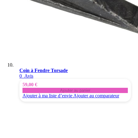
Coin à Fendre Torsade
0
Avis
59,00 €
Ajouter au panier
Ajouter à ma liste d’envie
Ajouter au comparateur