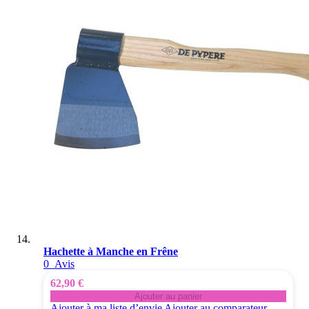
Hachette à Manche en Frêne
0
Avis
62,90 €
Ajouter au panier
Ajouter à ma liste d’envie
Ajouter au comparateur