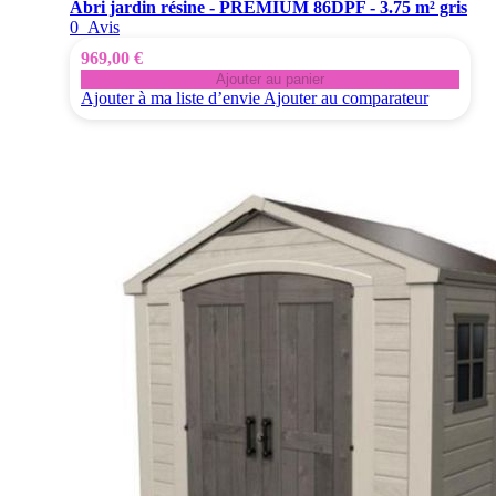
Abri jardin résine - PREMIUM 86DPF - 3.75 m² gris
0
Avis
969,00 €
Ajouter au panier
Ajouter à ma liste d’envie
Ajouter au comparateur