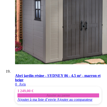
Abri jardin résine - SYDNEY 86 - 4.5 m² - marron et
beige
0
Avis
1 249,00 €
Ajouter au panier
Ajouter à ma liste d’envie
Ajouter au comparateur