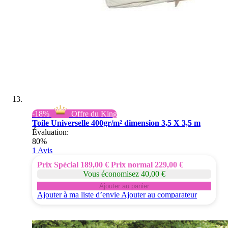
-18%
Offre du King
Toile Universelle 400gr/m² dimension 3,5 X 3,5 m
Évaluation:
80%
1
Avis
Prix Spécial
189,00 €
Prix normal
229,00 €
Vous économisez 40,00 €
Ajouter au panier
Ajouter à ma liste d’envie
Ajouter au comparateur