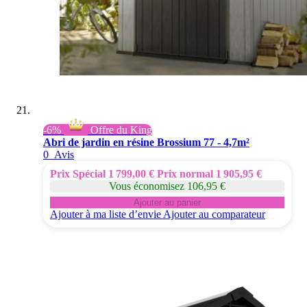
-6%
Offre du King
Abri de jardin en résine Brossium 77 - 4,7m²
0
Avis
Prix Spécial
1 799,00 €
Prix normal
1 905,95 €
Vous économisez 106,95 €
Ajouter au panier
Ajouter à ma liste d’envie
Ajouter au comparateur