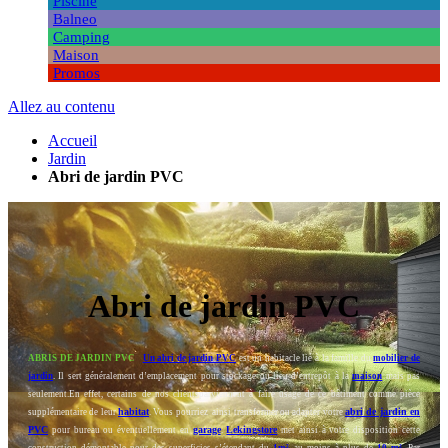
Piscine
Balneo
Camping
Maison
Promos
Allez au contenu
Accueil
Jardin
Abri de jardin PVC
Abri de jardin PVC
ABRIS DE JARDIN PVC
Un abri de jardin PVC
est un habitacle lié à la famille du
mobilier de
jardin
. Il sert généralement d’emplacement pour stockage ou lieu d’entrepôt à la
maison
mais pas
seulement.En effet, certains de nos clientsparviennent à faire usage de ce bâtiment comme pièce
habitat
abri de jardin en
supplémentaire de leur
. Vous pourriez ainsi transformer ou adapter votre
PVC
garage
Lekingstore
pour bureau ou éventuellement en
.
met ainsi à votre disposition cette
construction démontable pour des superficies s’étendant du
1m²
au moins à plus de
10 m²
. Par