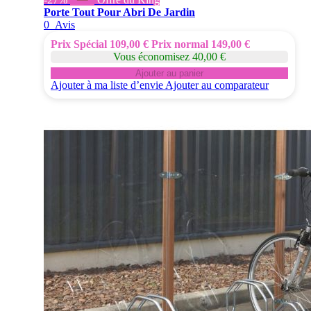
Porte Tout Pour Abri De Jardin
0
Avis
Prix Spécial
109,00 €
Prix normal
149,00 €
Vous économisez 40,00 €
Ajouter au panier
Ajouter à ma liste d’envie
Ajouter au comparateur