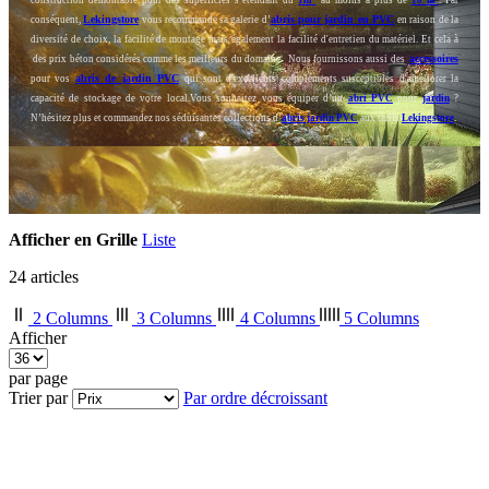
Lekingstore
abris pour jardin en PVC
conséquent,
vous recommande sa galerie d’
en raison de la
diversité de choix, la facilité de montage mais également la facilité d'entretien du matériel. Et cela à
accessoires
des prix béton considérés comme les meilleurs du domaine.
Nous fournissons aussi des
abris de jardin PVC
pour vos
qui sont d'excellents compléments susceptibles d'améliorer la
capacité de stockage de votre local.Vous souhaitez vous équiper d’un
abri PVC
pour
jar
din
?
N’hésitez plus et commandez nos séduisantes collections d’
abris jardin PVC
aux tarifs
Lekingstore
.
Afficher en
Grille
Liste
24
articles
2 Columns
3 Columns
4 Columns
5 Columns
Afficher
par page
Trier par
Par ordre décroissant