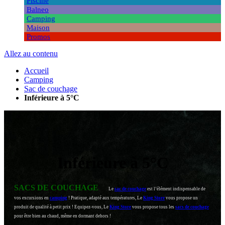
Piscine
Balneo
Camping
Maison
Promos
Allez au contenu
Accueil
Camping
Sac de couchage
Inférieure à 5°C
Inférieure à 5°C
SACS DE COUCHAGE
Le
sac de couchage
est l’élément indispensable de
vos excursions en
camping
! Pratique, adapté aux températures, Le
King Store
vous propose un
produit de qualité à petit prix ! Equipez-vous, Le
King Store
vous propose tous les
sacs de couchage
pour être bien au chaud, même en dormant dehors !