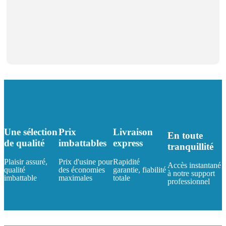
Une sélection
Prix
Livraison
En toute
de qualité
imbattables
express
tranquillité
Plaisir assuré,
Prix d'usine pour
Rapidité
Accès instantané
qualité
des économies
garantie, fiabilité
à notre support
imbattable
maximales
totale
professionnel