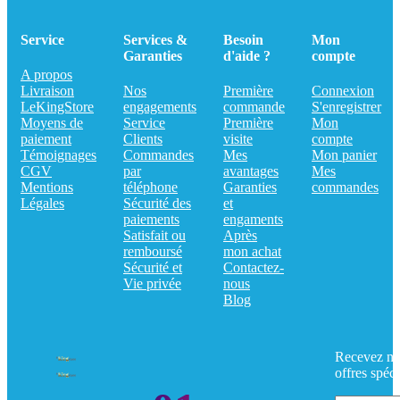
Service
Services &
Besoin
Mon
Garanties
d'aide ?
compte
A propos
Livraison
Nos
Première
Connexion
LeKingStore
engagements
commande
S'enregistrer
Moyens de
Service
Première
Mon
paiement
Clients
visite
compte
Témoignages
Commandes
Mes
Mon panier
CGV
par
avantages
Mes
Mentions
téléphone
Garanties
commandes
Légales
Sécurité des
et
paiements
engaments
Satisfait ou
Après
remboursé
mon achat
Sécurité et
Contactez-
Vie privée
nous
Blog
Recevez no
offres spéci