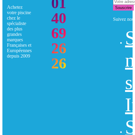
01
Achetez
Souscrire
40
votre piscine
chez le
Suivez nou
spécialiste
69
des plus
S
grandes
marques
26
Françaises et
Européennes
n
depuis 2009
26
s
I
S