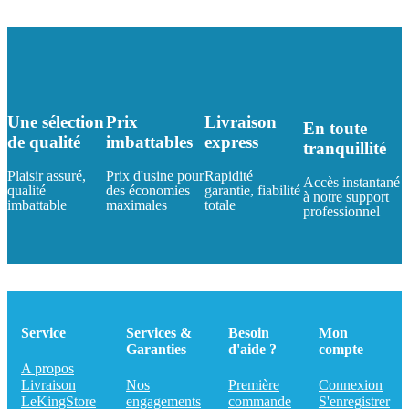
Une sélection
Prix
Livraison
En toute
de qualité
imbattables
express
tranquillité
Plaisir assuré,
Prix d'usine pour
Rapidité
Accès instantané
qualité
des économies
garantie, fiabilité
à notre support
imbattable
maximales
totale
professionnel
Service
Services &
Besoin
Mon
Garanties
d'aide ?
compte
A propos
Livraison
Nos
Première
Connexion
LeKingStore
engagements
commande
S'enregistrer