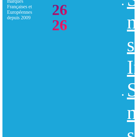
marques
26
Françaises et
Européennes
n
depuis 2009
26
s
I
S
n
s