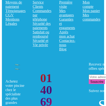
Moyens de
Service
Première
Mon
paiement
Clients
visite
compte
Témoignages
Commandes
Mes
Mon panier
CGV
par
avantages
Mes
Mentions
téléphone
Garanties
commandes
Légales
Sécurité des
et
paiements
engaments
Satisfait ou
Après
remboursé
mon achat
Sécurité et
Contactez-
Vie privée
nous
Blog
Recevez no
offres spéci
01
Achetez
Souscrire
40
votre piscine
chez le
Suivez nou
spécialiste
69
des plus
S
grandes