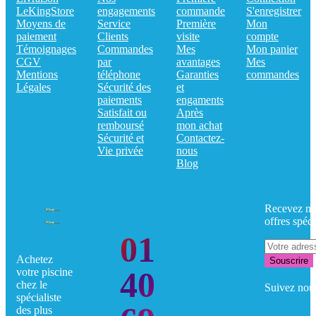
LeKingStore
engagements
commande
S'enregistrer
Moyens de
Service
Première
Mon
paiement
Clients
visite
compte
Témoignages
Commandes
Mes
Mon panier
CGV
par
avantages
Mes
Mentions
téléphone
Garanties
commandes
Légales
Sécurité des
et
paiements
engaments
Satisfait ou
Après
remboursé
mon achat
Sécurité et
Contactez-
Vie privée
nous
Blog
Recevez no
offres spéci
01
Achetez
Souscrire
40
votre piscine
chez le
Suivez nou
spécialiste
des plus