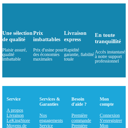
Une sélection
Prix
Livraison
En toute
de qualité
imbattables
express
tranquillité
Plaisir assuré,
Prix d'usine pour
Rapidité
Accès instantané
qualité
des économies
garantie, fiabilité
à notre support
imbattable
maximales
totale
professionnel
Service
Services &
Besoin
Mon
Garanties
d'aide ?
compte
A propos
Livraison
Nos
Première
Connexion
LeKingStore
engagements
commande
S'enregistrer
Moyens de
Service
Première
Mon