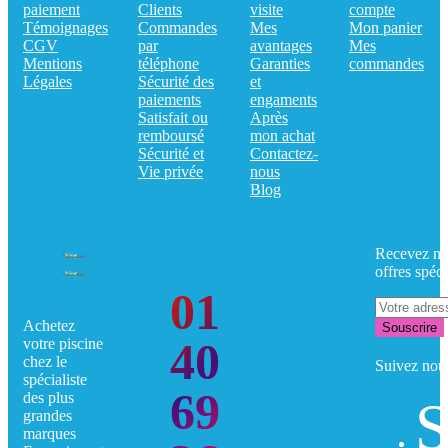
paiement
Clients
visite
compte
Témoignages
Commandes
Mes
Mon panier
CGV
par
avantages
Mes
Mentions
téléphone
Garanties
commandes
Légales
Sécurité des
et
paiements
engaments
Satisfait ou
Après
remboursé
mon achat
Sécurité et
Contactez-
Vie privée
nous
Blog
Recevez no
offres spéci
01
Achetez
Souscrire
40
votre piscine
chez le
Suivez nou
spécialiste
69
des plus
S
grandes
marques