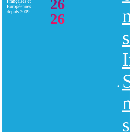
26
Françaises et
Européennes
n
depuis 2009
26
s
I
S
n
s