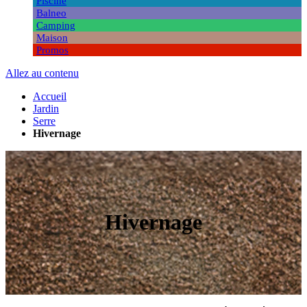
Piscine
Balneo
Camping
Maison
Promos
Allez au contenu
Accueil
Jardin
Serre
Hivernage
Hivernage