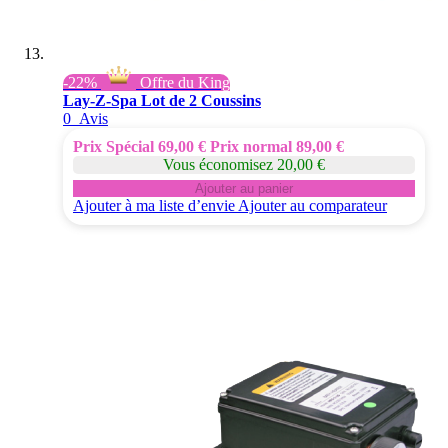
-22%
Offre du King
Lay-Z-Spa Lot de 2 Coussins
0
Avis
Prix Spécial
69,00 €
Prix normal
89,00 €
Vous économisez 20,00 €
Ajouter au panier
Ajouter à ma liste d’envie
Ajouter au comparateur