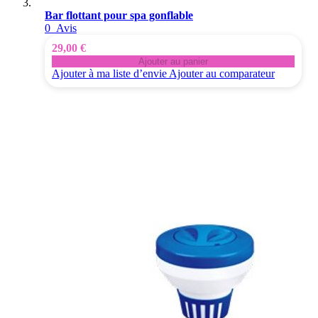
Bar flottant pour spa gonflable
0
Avis
29,00 €
Ajouter au panier
Ajouter à ma liste d’envie
Ajouter au comparateur