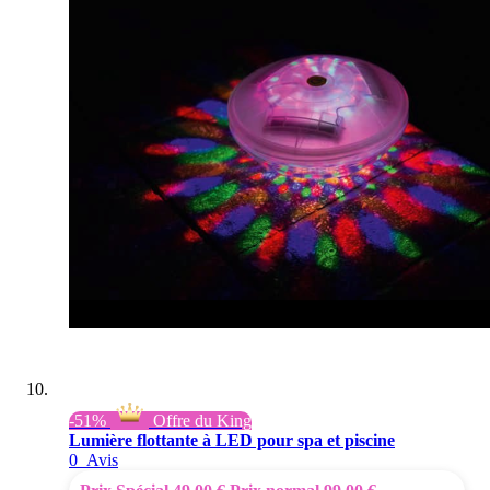
-51%
Offre du King
Lumière flottante à LED pour spa et piscine
0
Avis