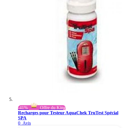
-41%
Offre du King
Recharges pour Testeur AquaChek TruTest Spécial
SPA
0
Avis