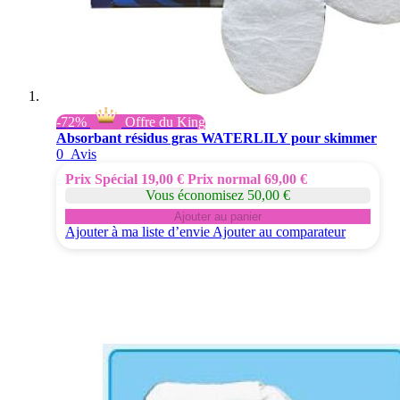
-72%
Offre du King
Absorbant résidus gras WATERLILY pour skimmer
0
Avis
Prix Spécial
19,00 €
Prix normal
69,00 €
Vous économisez 50,00 €
Ajouter au panier
Ajouter à ma liste d’envie
Ajouter au comparateur