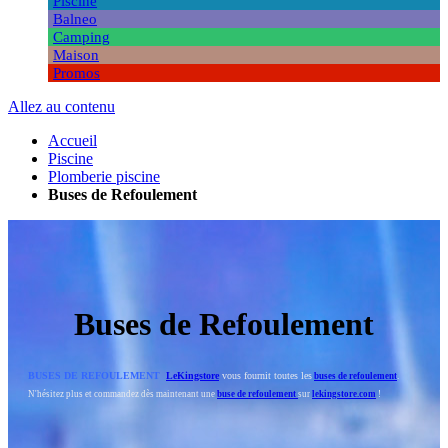
Piscine
Balneo
Camping
Maison
Promos
Allez au contenu
Accueil
Piscine
Plomberie piscine
Buses de Refoulement
Buses de Refoulement
BUSES DE REFOULEMENT
LeKingstore
vous fournit toutes les
buses de refoulement
.
N'hésitez plus et commandez dès maintenant une
buse de refoulement
sur
lekingstore.com
!