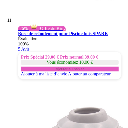
-26%
Offre du King
Buse de refoulement pour Piscine bois SPARK
Évaluation:
100%
5
Avis
Prix Spécial
29,00 €
Prix normal
39,00 €
Vous économisez 10,00 €
Ajouter au panier
Ajouter à ma liste d’envie
Ajouter au comparateur