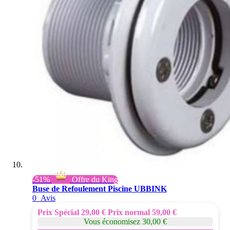
-51%
Offre du King
Buse de Refoulement Piscine UBBINK
0
Avis
Prix Spécial
29,00 €
Prix normal
59,00 €
Vous économisez 30,00 €