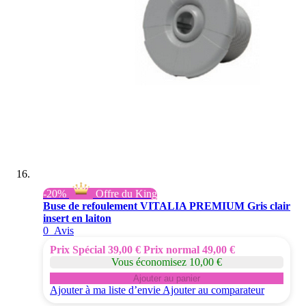
-20%
Offre du King
Buse de refoulement VITALIA PREMIUM Gris clair
insert en laiton
0
Avis
Prix Spécial
39,00 €
Prix normal
49,00 €
Vous économisez 10,00 €
Ajouter au panier
Ajouter à ma liste d’envie
Ajouter au comparateur