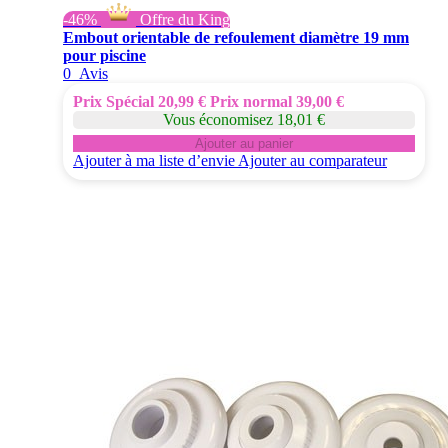
-46%
Offre du King
Embout orientable de refoulement diamètre 19 mm
pour piscine
0
Avis
Prix Spécial
20,99 €
Prix normal
39,00 €
Vous économisez 18,01 €
Ajouter au panier
Ajouter à ma liste d’envie
Ajouter au comparateur