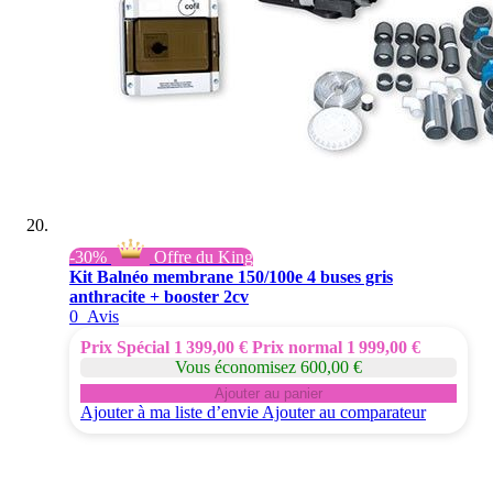
-30%
Offre du King
Kit Balnéo membrane 150/100e 4 buses gris
anthracite + booster 2cv
0
Avis
Prix Spécial
1 399,00 €
Prix normal
1 999,00 €
Vous économisez 600,00 €
Ajouter au panier
Ajouter à ma liste d’envie
Ajouter au comparateur