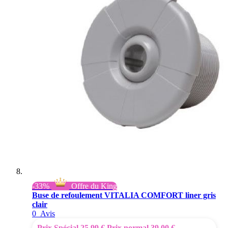
-33%
Offre du King
Buse de refoulement VITALIA COMFORT liner gris
clair
0
Avis
Prix Spécial
25,99 €
Prix normal
39,00 €