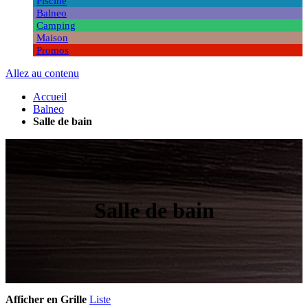
Piscine
Balneo
Camping
Maison
Promos
Allez au contenu
Accueil
Balneo
Salle de bain
Salle de bain
Afficher en
Grille
Liste