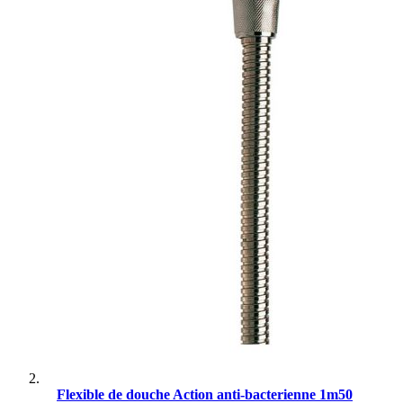
Flexible de douche Action anti-bacterienne 1m50