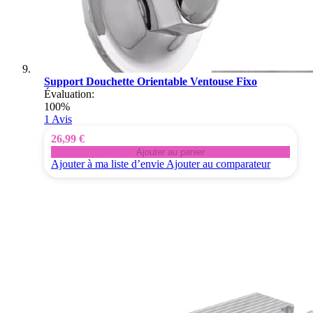
Support Douchette Orientable Ventouse Fixo
Évaluation:
100%
1
Avis
26,99 €
Ajouter au panier
Ajouter à ma liste d’envie
Ajouter au comparateur