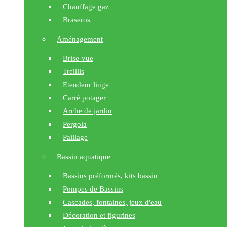
Chauffage gaz
Braseros
Aménagement
Brise-vue
Treillis
Etendeur linge
Carré potager
Arche de jardin
Pergola
Paillage
Bassin aquatique
Bassins préformés, kits bassin
Pompes de Bassins
Cascades, fontaines, jeux d'eau
Décoration et figurines