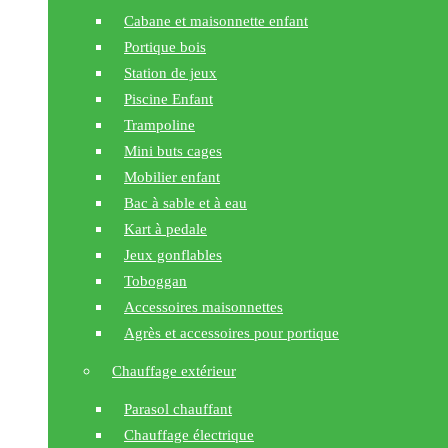
Cabane et maisonnette enfant
Portique bois
Station de jeux
Piscine Enfant
Trampoline
Mini buts cages
Mobilier enfant
Bac à sable et à eau
Kart à pedale
Jeux gonflables
Toboggan
Accessoires maisonnettes
Agrès et accessoires pour portique
Chauffage extérieur
Parasol chauffant
Chauffage électrique