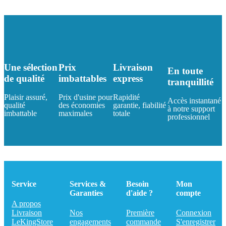
Une sélection
Prix
Livraison
En toute
de qualité
imbattables
express
tranquillité
Plaisir assuré,
Prix d'usine pour
Rapidité
Accès instantané
qualité
des économies
garantie, fiabilité
à notre support
imbattable
maximales
totale
professionnel
Service
Services &
Besoin
Mon
Garanties
d'aide ?
compte
A propos
Livraison
Nos
Première
Connexion
LeKingStore
engagements
commande
S'enregistrer