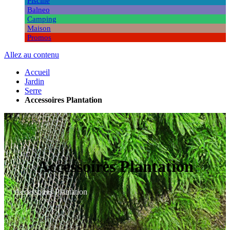
Piscine
Balneo
Camping
Maison
Promos
Allez au contenu
Accueil
Jardin
Serre
Accessoires Plantation
Accessoires Plantation
Accessoires Plantation