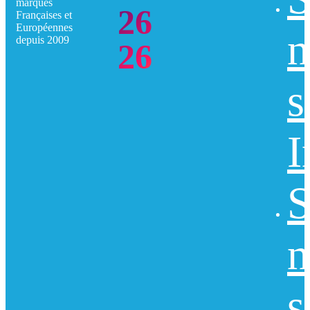
marques
26
Françaises et
Européennes
n
depuis 2009
26
s
I
S
n
s