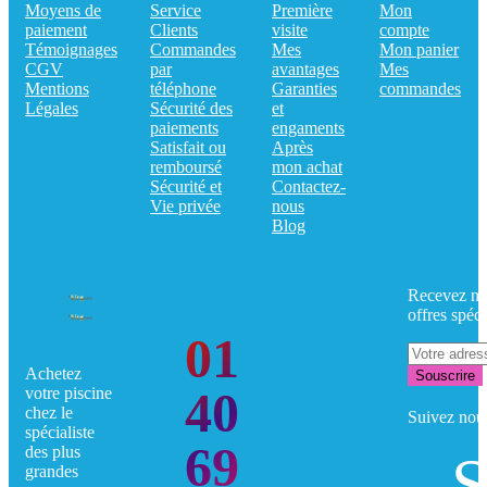
Moyens de
Service
Première
Mon
paiement
Clients
visite
compte
Témoignages
Commandes
Mes
Mon panier
CGV
par
avantages
Mes
Mentions
téléphone
Garanties
commandes
Légales
Sécurité des
et
paiements
engaments
Satisfait ou
Après
remboursé
mon achat
Sécurité et
Contactez-
Vie privée
nous
Blog
Recevez no
offres spéci
01
Achetez
Souscrire
40
votre piscine
chez le
Suivez nou
spécialiste
69
des plus
S
grandes