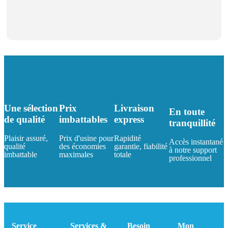
Une sélection
Prix
Livraison
En toute
de qualité
imbattables
express
tranquillité
Plaisir assuré,
Prix d'usine pour
Rapidité
Accès instantané
qualité
des économies
garantie, fiabilité
à notre support
imbattable
maximales
totale
professionnel
Service
Services &
Besoin
Mon