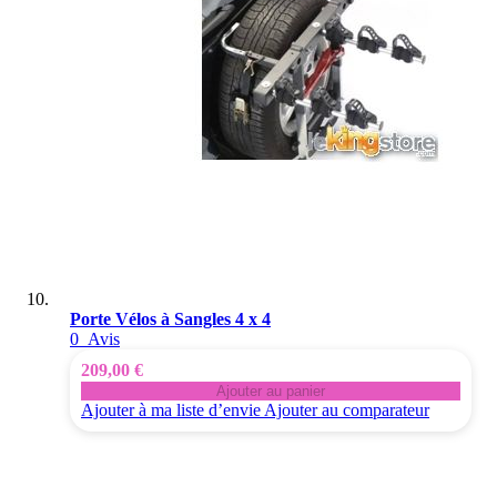
Porte Vélos à Sangles 4 x 4
0
Avis
209,00 €
Ajouter au panier
Ajouter à ma liste d’envie
Ajouter au comparateur