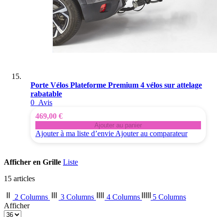
Porte Vélos Plateforme Premium 4 vélos sur attelage
rabatable
0
Avis
469,00 €
Ajouter au panier
Ajouter à ma liste d’envie
Ajouter au comparateur
Afficher en
Grille
Liste
15
articles
2 Columns
3 Columns
4 Columns
5 Columns
Afficher