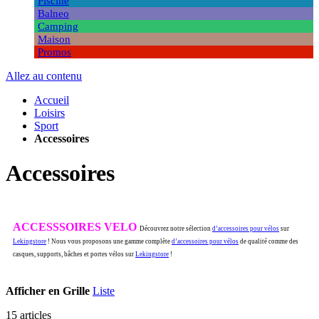
Piscine
Balneo
Camping
Maison
Promos
Allez au contenu
Accueil
Loisirs
Sport
Accessoires
Accessoires
ACCESSSOIRES VELO
Découvrez notre sélection
d’accessoires pour vélos
sur
Lekingstore
! Nous vous proposons une gamme complète
d’accessoires pour vélos
de qualité comme des
casques, supports, bâches et portes vélos sur
Lekingstore
!
Afficher en
Grille
Liste
15
articles