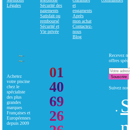
Mentions
téléphone
Garanties
commandes
Légales
Sécurité des
et
paiements
engaments
Satisfait ou
Après
remboursé
mon achat
Sécurité et
Contactez-
Vie privée
nous
Blog
Recevez no
offres spéci
01
Achetez
Souscrire
40
votre piscine
chez le
Suivez nou
spécialiste
69
des plus
S
grandes
marques
26
Françaises et
Européennes
n
depuis 2009