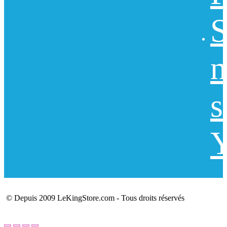
S
n
s
Y
© Depuis 2009 LeKingStore.com - Tous droits réservés