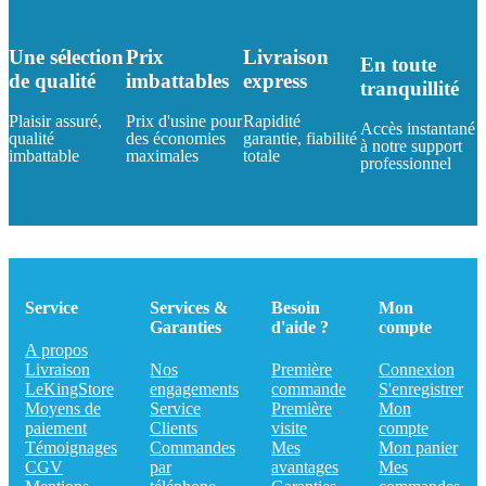
Une sélection
Prix
Livraison
En toute
de qualité
imbattables
express
tranquillité
Plaisir assuré,
Prix d'usine pour
Rapidité
Accès instantané
qualité
des économies
garantie, fiabilité
à notre support
imbattable
maximales
totale
professionnel
Service
Services &
Besoin
Mon
Garanties
d'aide ?
compte
A propos
Livraison
Nos
Première
Connexion
LeKingStore
engagements
commande
S'enregistrer
Moyens de
Service
Première
Mon
paiement
Clients
visite
compte
Témoignages
Commandes
Mes
Mon panier
CGV
par
avantages
Mes