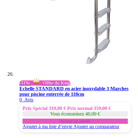
-11%
Offre du King
Echelle STANDARD en acier inoxydable 3 Marches
pour piscine enterrée de 110cm
0
Avis
Prix Spécial
319,00 €
Prix normal
359,00 €
Vous économisez 40,00 €
Ajouter au panier
Ajouter à ma liste d’envie
Ajouter au comparateur