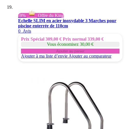
-9%
Offre du King
Echelle SLIM en acier inoxydable 3 Marches pour
piscine enterrée de 110cm
0
Avis
Prix Spécial
309,00 €
Prix normal
339,00 €
Vous économisez 30,00 €
Ajouter au panier
Ajouter à ma liste d’envie
Ajouter au comparateur