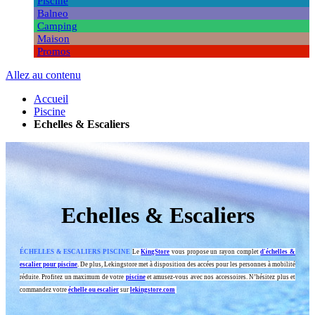
Piscine
Balneo
Camping
Maison
Promos
Allez au contenu
Accueil
Piscine
Echelles & Escaliers
Echelles & Escaliers
ÉCHELLES & ESCALIERS PISCINE
Le
KingStore
vous propose un rayon complet
d'échelles &
escalier pour piscine
.
De plus,
Lekingstore met à disposition
des accées pour les personnes à mobilité
réduite. Profitez un maximum de votre
piscine
et amusez-vous avec nos accessoires. N’hésitez plus et
commandez votre
échelle ou escalier
sur
lekingstore.com