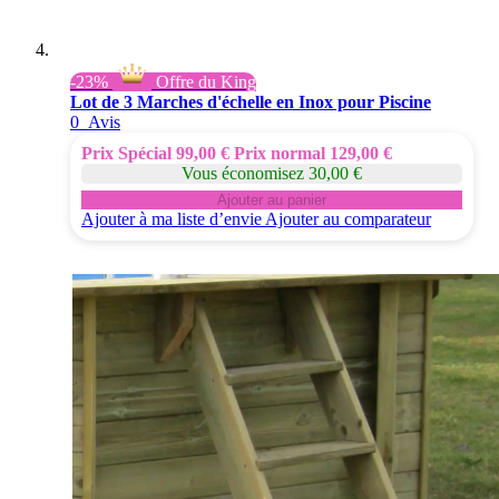
-23%
Offre du King
Lot de 3 Marches d'échelle en Inox pour Piscine
0
Avis
Prix Spécial
99,00 €
Prix normal
129,00 €
Vous économisez 30,00 €
Ajouter au panier
Ajouter à ma liste d’envie
Ajouter au comparateur