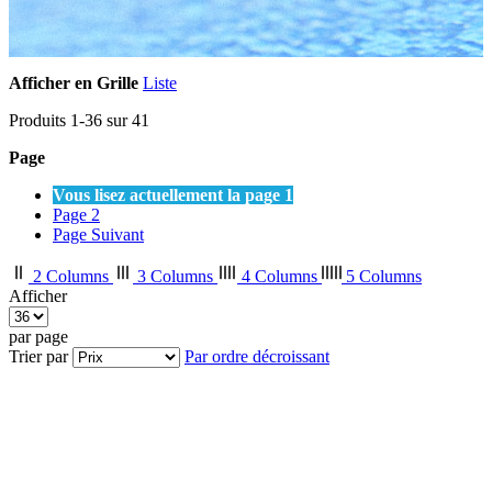
Afficher en
Grille
Liste
Produits
1
-
36
sur
41
Page
Vous lisez actuellement la page
1
Page
2
Page
Suivant
2 Columns
3 Columns
4 Columns
5 Columns
Afficher
par page
Trier par
Par ordre décroissant