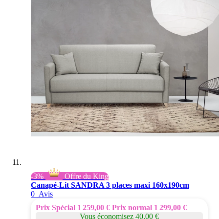
-3%
Offre du King
Canapé-Lit SANDRA 3 places maxi 160x190cm
0
Avis
Prix Spécial
1 259,00 €
Prix normal
1 299,00 €
Vous économisez 40,00 €