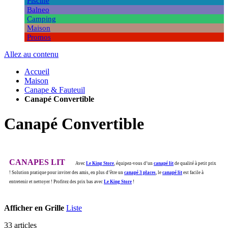
Piscine
Balneo
Camping
Maison
Promos
Allez au contenu
Accueil
Maison
Canape & Fauteuil
Canapé Convertible
Canapé Convertible
CANAPES LIT
Avec
Le King Store
, équipez-vous d’un
canapé lit
de qualité à petit prix
! Solution pratique pour inviter des amis, en plus d’être un
canapé 3 places
, le
canapé lit
est facile à
entretenir et nettoyer ! Profitez des prix bas avec
Le King Store
!
Afficher en
Grille
Liste
33
articles