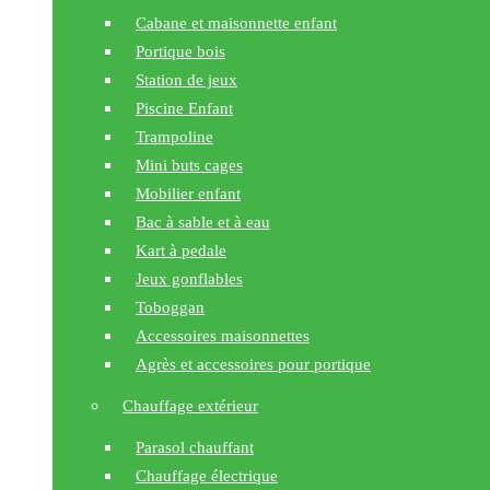
Cabane et maisonnette enfant
Portique bois
Station de jeux
Piscine Enfant
Trampoline
Mini buts cages
Mobilier enfant
Bac à sable et à eau
Kart à pedale
Jeux gonflables
Toboggan
Accessoires maisonnettes
Agrès et accessoires pour portique
Chauffage extérieur
Parasol chauffant
Chauffage électrique