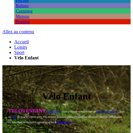
Piscine
Balneo
Camping
Maison
Promos
Allez au contenu
Accueil
Loisirs
Sport
Vélo Enfant
Vélo Enfant
VELOS ENFANT
Lekings
tore
vous présente sa collection de
vélos pour enfant
! Avec
un
vélo
de qualité à petit prix, vos enfants pourront parcourir tous les chemins ! Profitez de ballades
en famille et de moments agréables grâce à
Lekings
tore
!