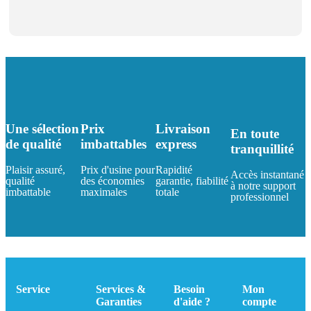
Une sélection
Prix
Livraison
En toute
de qualité
imbattables
express
tranquillité
Plaisir assuré,
Prix d'usine pour
Rapidité
Accès instantané
qualité
des économies
garantie, fiabilité
à notre support
imbattable
maximales
totale
professionnel
Service
Services &
Besoin
Mon
Garanties
d'aide ?
compte