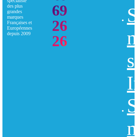
spécialiste
69
des plus
S
grandes
marques
26
Françaises et
Européennes
n
depuis 2009
26
s
I
S
n