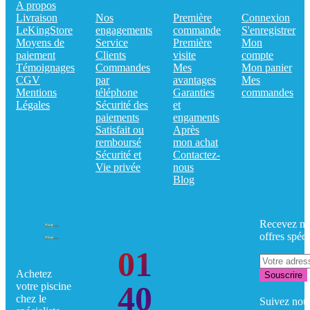
A propos
Livraison
Nos
Première
Connexion
LeKingStore
engagements
commande
S'enregistrer
Moyens de
Service
Première
Mon
paiement
Clients
visite
compte
Témoignages
Commandes
Mes
Mon panier
CGV
par
avantages
Mes
Mentions
téléphone
Garanties
commandes
Légales
Sécurité des
et
paiements
engaments
Satisfait ou
Après
remboursé
mon achat
Sécurité et
Contactez-
Vie privée
nous
Blog
Recevez no
offres spéci
01
Achetez
Souscrire
40
votre piscine
chez le
Suivez nou