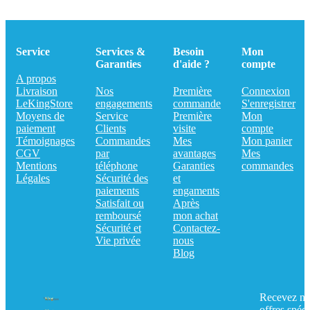
Service
Services &
Besoin
Mon
Garanties
d'aide ?
compte
A propos
Livraison
Nos
Première
Connexion
LeKingStore
engagements
commande
S'enregistrer
Moyens de
Service
Première
Mon
paiement
Clients
visite
compte
Témoignages
Commandes
Mes
Mon panier
CGV
par
avantages
Mes
Mentions
téléphone
Garanties
commandes
Légales
Sécurité des
et
paiements
engaments
Satisfait ou
Après
remboursé
mon achat
Sécurité et
Contactez-
Vie privée
nous
Blog
Recevez no
offres spéci