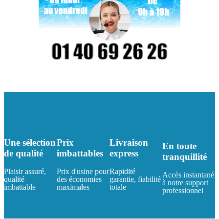
Une sélection
Prix
Livraison
En toute
de qualité
imbattables
express
tranquillité
Plaisir assuré,
Prix d'usine pour
Rapidité
Accès instantané
qualité
des économies
garantie, fiabilité
à notre support
imbattable
maximales
totale
professionnel