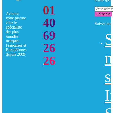
01
Achetez
Souscrire
40
votre piscine
chez le
Suivez nou
spécialiste
69
des plus
S
grandes
marques
26
Françaises et
Européennes
n
depuis 2009
26
s
I