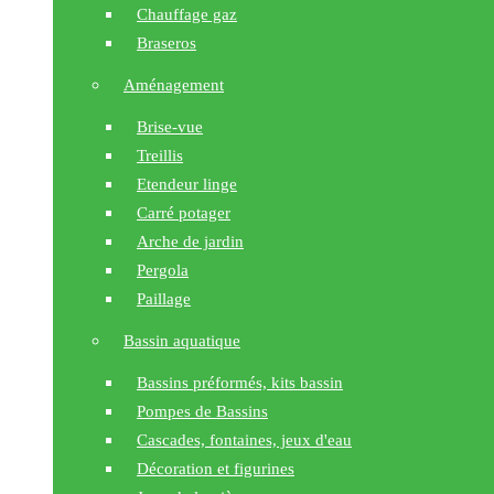
Chauffage gaz
Braseros
Aménagement
Brise-vue
Treillis
Etendeur linge
Carré potager
Arche de jardin
Pergola
Paillage
Bassin aquatique
Bassins préformés, kits bassin
Pompes de Bassins
Cascades, fontaines, jeux d'eau
Décoration et figurines