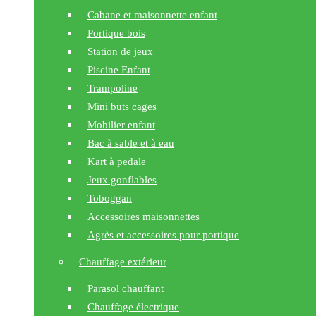
Cabane et maisonnette enfant
Portique bois
Station de jeux
Piscine Enfant
Trampoline
Mini buts cages
Mobilier enfant
Bac à sable et à eau
Kart à pedale
Jeux gonflables
Toboggan
Accessoires maisonnettes
Agrès et accessoires pour portique
Chauffage extérieur
Parasol chauffant
Chauffage électrique