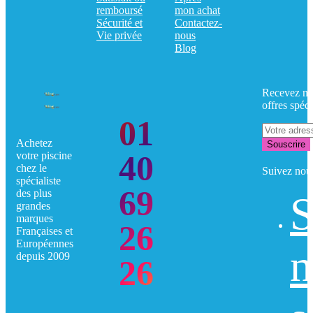
remboursé
mon achat
Sécurité et
Contactez-
Vie privée
nous
Blog
Recevez no
offres spéci
01
Achetez
Souscrire
40
votre piscine
chez le
Suivez nou
spécialiste
69
des plus
S
grandes
marques
26
Françaises et
Européennes
n
depuis 2009
26