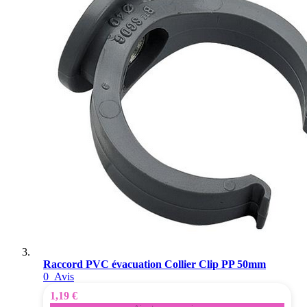
Raccord PVC évacuation Collier Clip PP 50mm
0
Avis
1,19 €