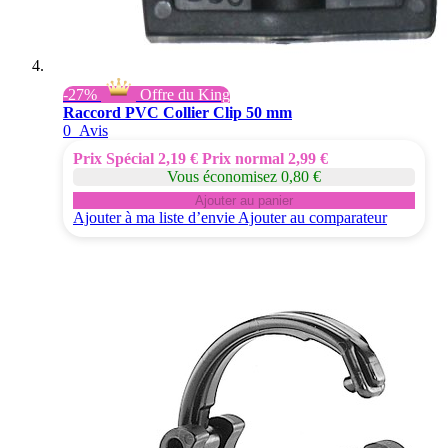
-27%
Offre du King
Raccord PVC Collier Clip 50 mm
0
Avis
Prix Spécial
2,19 €
Prix normal
2,99 €
Vous économisez 0,80 €
Ajouter au panier
Ajouter à ma liste d’envie
Ajouter au comparateur