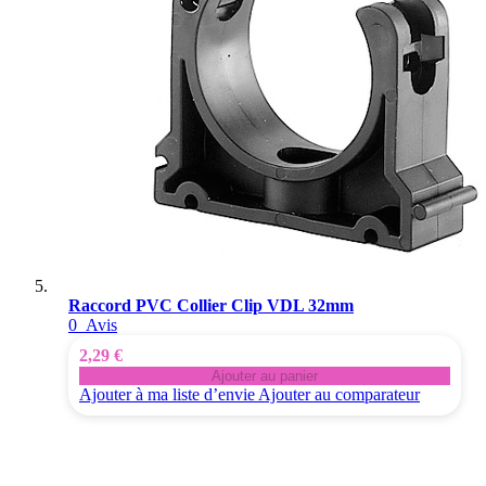
Raccord PVC Collier Clip VDL 32mm
0
Avis
2,29 €
Ajouter au panier
Ajouter à ma liste d’envie
Ajouter au comparateur