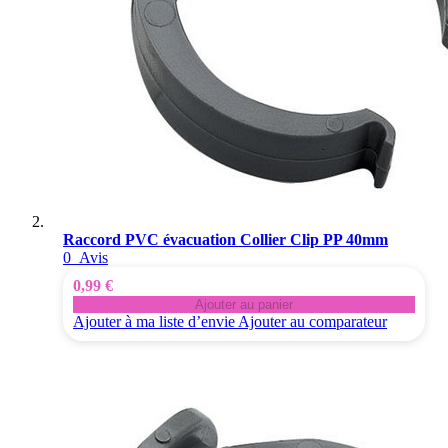
Raccord PVC évacuation Collier Clip PP 40mm
0
Avis
0,99 €
Ajouter au panier
Ajouter à ma liste d’envie
Ajouter au comparateur