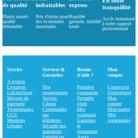
En toute
de qualité
imbattables
express
tranquillité
Plaisir assuré,
Prix d'usine pour
Rapidité
Accès instantané
qualité
des économies
garantie, fiabilité
à notre support
imbattable
maximales
totale
professionnel
Service
Services &
Besoin
Mon
Garanties
d'aide ?
compte
A propos
Livraison
Nos
Première
Connexion
LeKingStore
engagements
commande
S'enregistrer
Moyens de
Service
Première
Mon
paiement
Clients
visite
compte
Témoignages
Commandes
Mes
Mon panier
CGV
par
avantages
Mes
Mentions
téléphone
Garanties
commandes
Légales
Sécurité des
et
paiements
engaments
Satisfait ou
Après