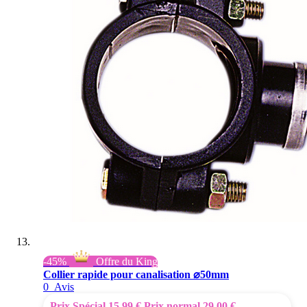
-45%
Offre du King
Collier rapide pour canalisation ⌀50mm
0
Avis
Prix Spécial
15,99 €
Prix normal
29,00 €