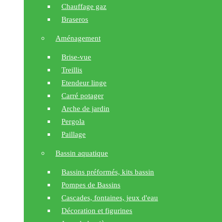
Chauffage gaz
Braseros
Aménagement
Brise-vue
Treillis
Etendeur linge
Carré potager
Arche de jardin
Pergola
Paillage
Bassin aquatique
Bassins préformés, kits bassin
Pompes de Bassins
Cascades, fontaines, jeux d'eau
Décoration et figurines