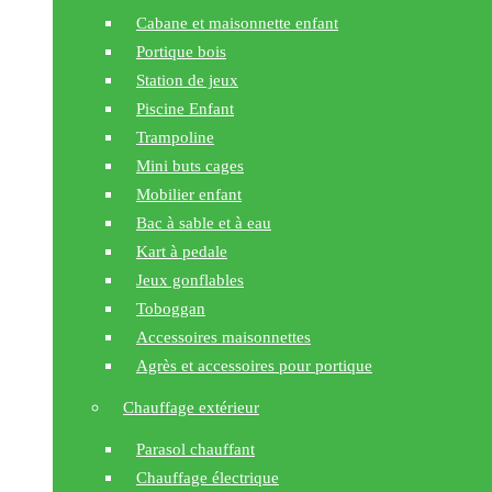
Cabane et maisonnette enfant
Portique bois
Station de jeux
Piscine Enfant
Trampoline
Mini buts cages
Mobilier enfant
Bac à sable et à eau
Kart à pedale
Jeux gonflables
Toboggan
Accessoires maisonnettes
Agrès et accessoires pour portique
Chauffage extérieur
Parasol chauffant
Chauffage électrique