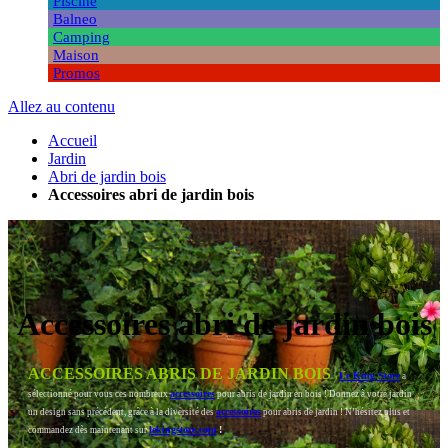
Piscine
Balneo
Camping
Maison
Promos
Allez au contenu
Accueil
Jardin
Abri de jardin bois
Accessoires abri de jardin bois
Accessoires abri de jardin bois
ACCESSOIRES ABRIS DE JARDIN BOIS
Le King Store
a
accessoires
sélectionné pour vous ces nombreux
pour abris de jardin en bois ! Donnez à votre jardin
accessoires
un design sans précédent, grâce à la diversité des
pour abris de jardin ! N’hésitez plus et
lekingstore.com
!
commandez dès maintenant sur