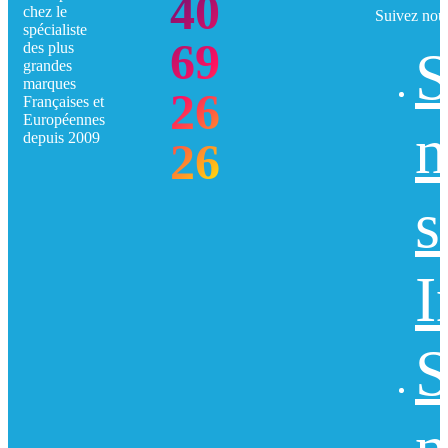
40
chez le
Suivez nou
spécialiste
69
des plus
S
grandes
marques
26
Françaises et
Européennes
n
depuis 2009
26
s
I
S
n