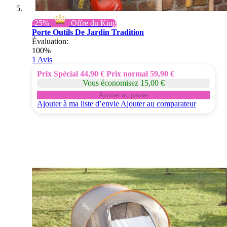
-25%
Offre du King
Porte Outils De Jardin Tradition
Évaluation:
100%
1
Avis
Prix Spécial
44,90 €
Prix normal
59,90 €
Vous économisez 15,00 €
Ajouter au panier
Ajouter à ma liste d’envie
Ajouter au comparateur