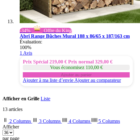
-34%
Offre du King
Abri Range Bûches Mural 188 x 86/65 x 187/163 cm
Évaluation:
100%
1
Avis
Prix Spécial
219,00 €
Prix normal
329,00 €
Vous économisez 110,00 €
Ajouter au panier
Ajouter à ma liste d’envie
Ajouter au comparateur
Afficher en
Grille
Liste
13
articles
2 Columns
3 Columns
4 Columns
5 Columns
Afficher
par page