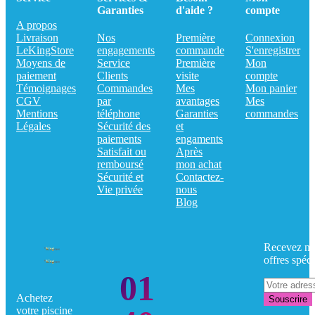
Garanties
d'aide ?
compte
A propos
Livraison
Nos
Première
Connexion
LeKingStore
engagements
commande
S'enregistrer
Moyens de
Service
Première
Mon
paiement
Clients
visite
compte
Témoignages
Commandes
Mes
Mon panier
CGV
par
avantages
Mes
Mentions
téléphone
Garanties
commandes
Légales
Sécurité des
et
paiements
engaments
Satisfait ou
Après
remboursé
mon achat
Sécurité et
Contactez-
Vie privée
nous
Blog
Recevez no
offres spéci
01
Achetez
Souscrire
votre piscine