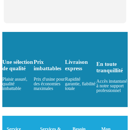
Une sélection
Prix
Livraison
En toute
de qualité
imbattables
express
tranquillité
Plaisir assuré,
Prix d'usine pour
Rapidité
Accès instantané
qualité
des économies
garantie, fiabilité
à notre support
imbattable
maximales
totale
professionnel
Service
Services &
Besoin
Mon