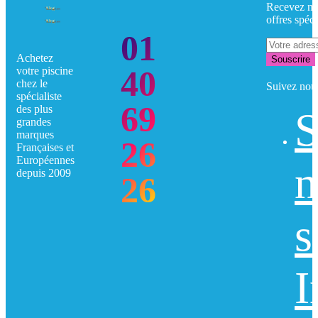
Recevez no
offres spéci
01
Achetez
Souscrire
40
votre piscine
chez le
Suivez nou
spécialiste
69
des plus
S
grandes
marques
26
Françaises et
Européennes
n
depuis 2009
26
s
I