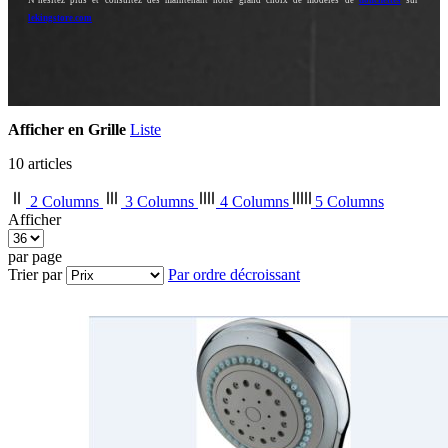
lekingstore.com
Afficher en
Grille
Liste
10
articles
2 Columns
3 Columns
4 Columns
5 Columns
Afficher
par page
Trier par
Par ordre décroissant