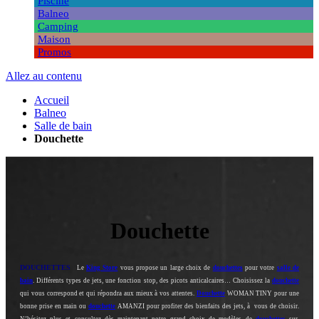
Piscine
Balneo
Camping
Maison
Promos
Allez au contenu
Accueil
Balneo
Salle de bain
Douchette
Douchette
DOUCHETTES
Le
King Store
vous propose un large choix de
douchettes
pour votre
salle de
bain
. Différents types de jets, une fonction stop, des picots anticalcaires… Choisissez la
douchette
qui vous correspond et qui répondra aux mieux à vos attentes.
Douchette
WOMAN TINY pour une
bonne prise en main ou
douchette
AMANZI pour profiter des bienfaits des jets, à vous de choisir.
N’hésitez plus et consultez dès maintenant notre grand choix de modèles de
douchettes
sur