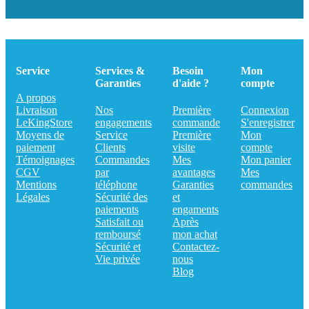
Service
Services &
Besoin
Mon
Garanties
d'aide ?
compte
A propos
Livraison
Nos
Première
Connexion
LeKingStore
engagements
commande
S'enregistrer
Moyens de
Service
Première
Mon
paiement
Clients
visite
compte
Témoignages
Commandes
Mes
Mon panier
CGV
par
avantages
Mes
Mentions
téléphone
Garanties
commandes
Légales
Sécurité des
et
paiements
engaments
Satisfait ou
Après
remboursé
mon achat
Sécurité et
Contactez-
Vie privée
nous
Blog