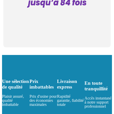
Une sélection
Prix
Livraison
En toute
de qualité
imbattables
express
tranquillité
Plaisir assuré,
Prix d'usine pour
Rapidité
Accès instantané
qualité
des économies
garantie, fiabilité
à notre support
imbattable
maximales
totale
professionnel