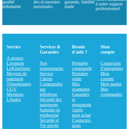
qualité
des économies
garantie, fiabilité
à notre support
imbattable
maximales
totale
professionnel
Service
Services &
Besoin
Mon
Garanties
d'aide ?
compte
A propos
Livraison
Nos
Première
Connexion
LeKingStore
engagements
commande
S'enregistrer
Moyens de
Service
Première
Mon
paiement
Clients
visite
compte
Témoignages
Commandes
Mes
Mon panier
CGV
par
avantages
Mes
Mentions
téléphone
Garanties
commandes
Légales
Sécurité des
et
paiements
engaments
Satisfait ou
Après
remboursé
mon achat
Sécurité et
Contactez-
Vie privée
nous