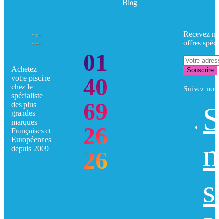
Blog
Recevez no
offres spéci
01
Achetez
Souscrire
40
votre piscine
chez le
Suivez nou
spécialiste
69
des plus
S
grandes
marques
26
Françaises et
Européennes
n
depuis 2009
26
s