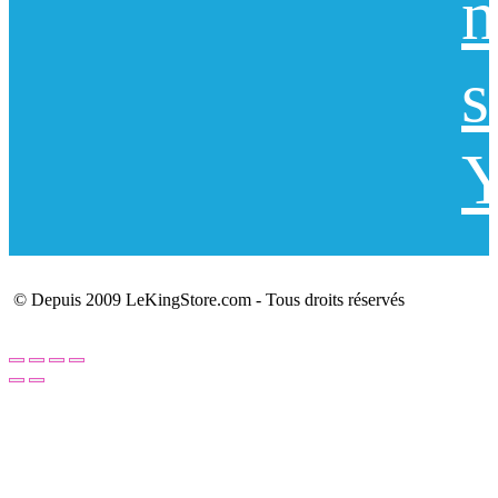
n
s
Y
© Depuis 2009 LeKingStore.com - Tous droits réservés