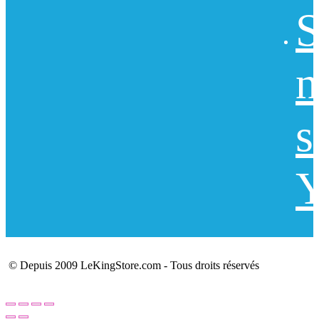
S
n
s
Y
© Depuis 2009 LeKingStore.com - Tous droits réservés