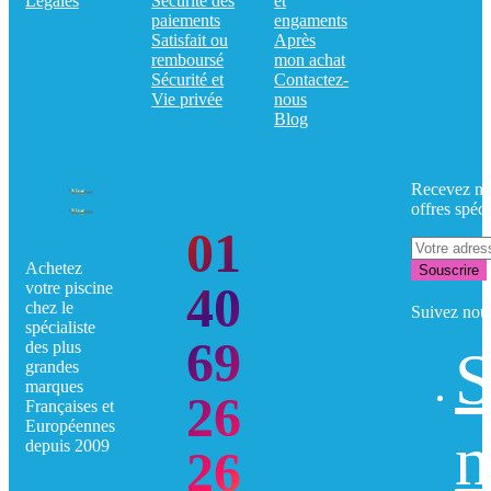
Légales
Sécurité des
et
paiements
engaments
Satisfait ou
Après
remboursé
mon achat
Sécurité et
Contactez-
Vie privée
nous
Blog
Recevez no
offres spéci
01
Achetez
Souscrire
40
votre piscine
chez le
Suivez nou
spécialiste
69
des plus
S
grandes
marques
26
Françaises et
Européennes
n
depuis 2009
26