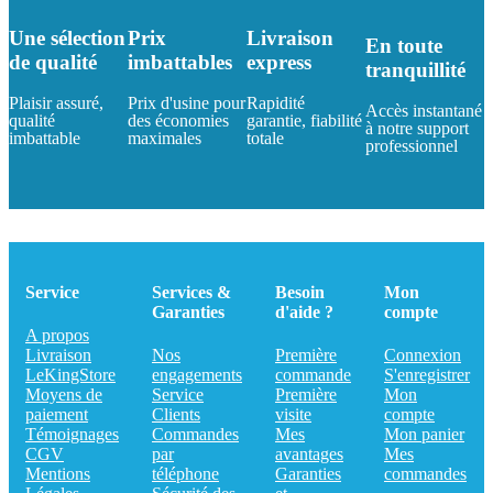
Une sélection
Prix
Livraison
En toute
de qualité
imbattables
express
tranquillité
Plaisir assuré,
Prix d'usine pour
Rapidité
Accès instantané
qualité
des économies
garantie, fiabilité
à notre support
imbattable
maximales
totale
professionnel
Service
Services &
Besoin
Mon
Garanties
d'aide ?
compte
A propos
Livraison
Nos
Première
Connexion
LeKingStore
engagements
commande
S'enregistrer
Moyens de
Service
Première
Mon
paiement
Clients
visite
compte
Témoignages
Commandes
Mes
Mon panier
CGV
par
avantages
Mes
Mentions
téléphone
Garanties
commandes