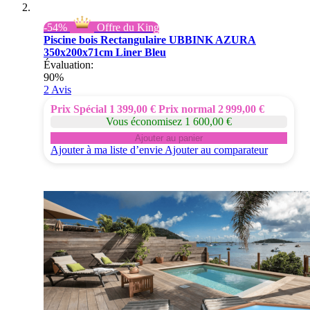
-54%
Offre du King
Piscine bois Rectangulaire UBBINK AZURA
350x200x71cm Liner Bleu
Évaluation:
90%
2
Avis
Prix Spécial
1 399,00 €
Prix normal
2 999,00 €
Vous économisez 1 600,00 €
Ajouter au panier
Ajouter à ma liste d’envie
Ajouter au comparateur