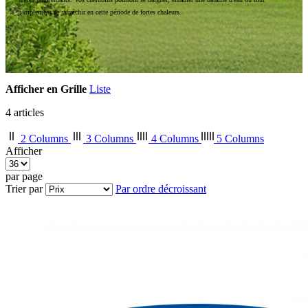
simplement se rafraîchir en cette période de fortes chaleurs.
Afficher en
Grille
Liste
4
articles
2 Columns
3 Columns
4 Columns
5 Columns
Afficher
par page
Trier par
Par ordre décroissant