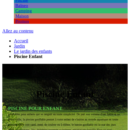
Piscine
Balneo
Camping
Maison
Promos
Allez au contenu
Accueil
Jardin
Le jardin des enfants
Piscine Enfant
Piscine Enfant
PISCINE POUR ENFANT
Lekingstore vous présente sa sélection de piscines
gonflables pour enfants qui se rangent en toute simplicité. De part son volume d'eau faible et sa
petite taille, la piscine gonflable permet à votre enfant de s'initier au monde aquatique en toute
sécurité. Qu'il soit carré, rond, de couleur ou à thème, le bassin gonflable est la star des jeux
d'étés pour enfants. Vos chérubins pourront se baigner, entamer une bataille d'eau ou tout