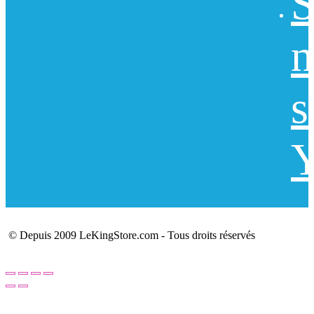
S
n
s
Y
© Depuis 2009 LeKingStore.com - Tous droits réservés