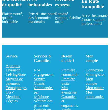
En toute
de qualité
imbattables
express
tranquillité
Plaisir assuré,
Prix d'usine pour
Rapidité
Accès instantané
qualité
des économies
garantie, fiabilité
à notre support
imbattable
maximales
totale
professionnel
Service
Services &
Besoin
Mon
Garanties
d'aide ?
compte
A propos
Livraison
Nos
Première
Connexion
LeKingStore
engagements
commande
S'enregistrer
Moyens de
Service
Première
Mon
paiement
Clients
visite
compte
Témoignages
Commandes
Mes
Mon panier
CGV
par
avantages
Mes
Mentions
téléphone
Garanties
commandes
Légales
Sécurité des
et
paiements
engaments
Satisfait ou
Après