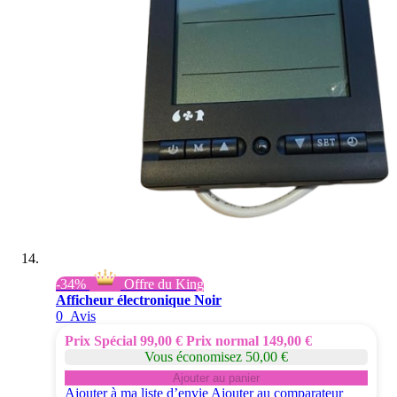
-34%
Offre du King
Afficheur électronique Noir
0
Avis
Prix Spécial
99,00 €
Prix normal
149,00 €
Vous économisez 50,00 €
Ajouter au panier
Ajouter à ma liste d’envie
Ajouter au comparateur