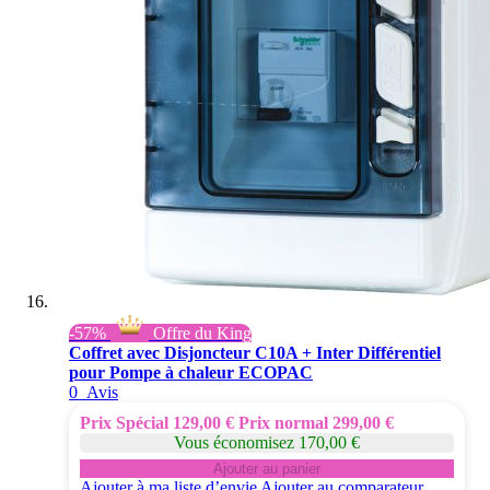
-57%
Offre du King
Coffret avec Disjoncteur C10A + Inter Différentiel
pour Pompe à chaleur ECOPAC
0
Avis
Prix Spécial
129,00 €
Prix normal
299,00 €
Vous économisez 170,00 €
Ajouter au panier
Ajouter à ma liste d’envie
Ajouter au comparateur