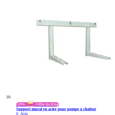
-20%
Offre du King
Support mural en acier pour pompe à chaleur
0
Avis