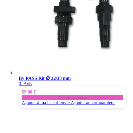
By PASS Kit ∅ 32/38 mm
0
Avis
59,00 €
Ajouter au panier
Ajouter à ma liste d’envie
Ajouter au comparateur