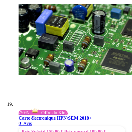
-20%
Offre du King
Carte électronique HPN/SEM 2018+
0
Avis
Prix Spécial
159,00 €
Prix normal
199,00 €