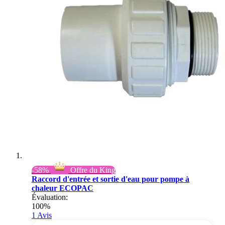
-58%
Offre du King
Raccord d'entrée et sortie d'eau pour pompe à
chaleur ECOPAC
Évaluation:
100%
1
Avis