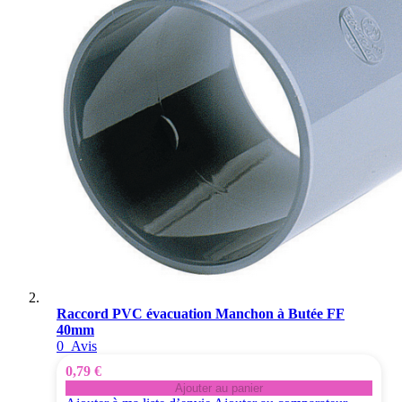
Raccord PVC évacuation Manchon à Butée FF
40mm
0
Avis
0,79 €
Ajouter au panier