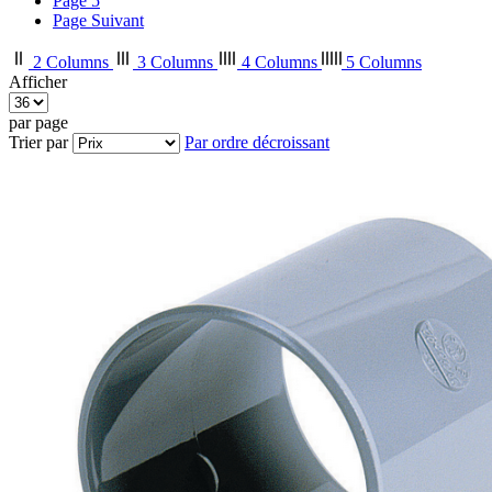
Page
5
Page
Suivant
2 Columns
3 Columns
4 Columns
5 Columns
Afficher
par page
Trier par
Par ordre décroissant