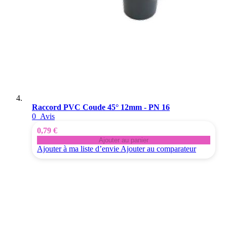
Raccord PVC Coude 45° 12mm - PN 16
0
Avis
0,79 €
Ajouter au panier
Ajouter à ma liste d’envie
Ajouter au comparateur