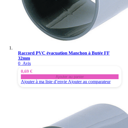
Raccord PVC évacuation Manchon à Butée FF
32mm
0
Avis
0,69 €
Ajouter au panier
Ajouter à ma liste d’envie
Ajouter au comparateur