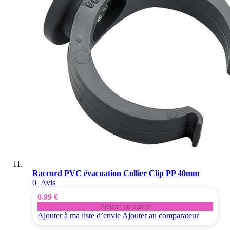
Raccord PVC évacuation Collier Clip PP 40mm
0
Avis
0,99 €
Ajouter au panier
Ajouter à ma liste d’envie
Ajouter au comparateur