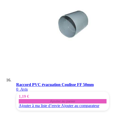
Raccord PVC évacuation Coulisse FF 50mm
0
Avis
1,19 €
Ajouter au panier
Ajouter à ma liste d’envie
Ajouter au comparateur