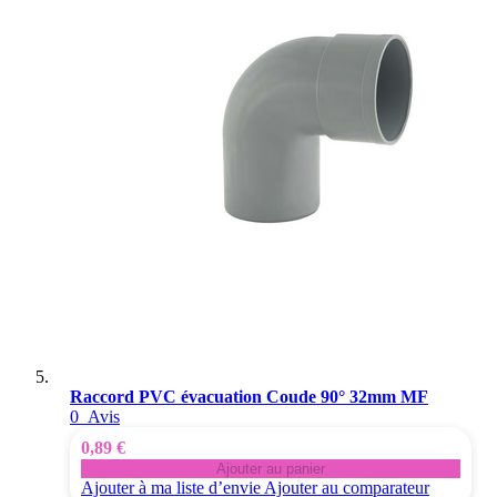
Raccord PVC évacuation Coude 90° 32mm MF
0
Avis
0,89 €
Ajouter au panier
Ajouter à ma liste d’envie
Ajouter au comparateur