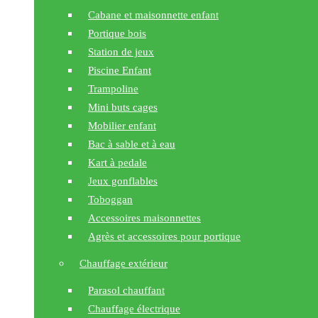
Cabane et maisonnette enfant
Portique bois
Station de jeux
Piscine Enfant
Trampoline
Mini buts cages
Mobilier enfant
Bac à sable et à eau
Kart à pedale
Jeux gonflables
Toboggan
Accessoires maisonnettes
Agrès et accessoires pour portique
Chauffage extérieur
Parasol chauffant
Chauffage électrique