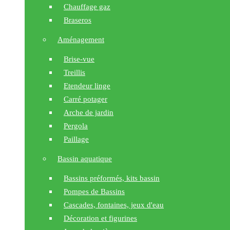
Chauffage gaz
Braseros
Aménagement
Brise-vue
Treillis
Etendeur linge
Carré potager
Arche de jardin
Pergola
Paillage
Bassin aquatique
Bassins préformés, kits bassin
Pompes de Bassins
Cascades, fontaines, jeux d'eau
Décoration et figurines