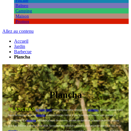
Piscine
Balneo
Camping
Maison
Promos
Allez au contenu
Accueil
Jardin
Barbecue
Plancha
Plancha
PLANCHAS
Le King Store
vous propose cette sélection de
planchas
.
Révolutionnez votre
façon de cuisiner avec la
plancha
et découvrez les vertus d'une nourriture saine et sans graisse, à
l'espagnole !
La
plancha
, véritable plaque de cuisson, permet de maîtriser la température de cuisson
grâce au brûleur à intensité variable. Sa surface antiadhésive réduit l'utilisation de graisse et fait de la
plancha
l'accessoire indispensable pour cuisiner sainement viandes, poissons et légumes...
N’hésitez