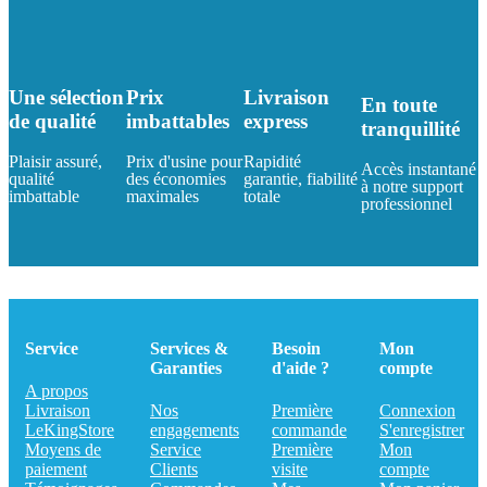
Une sélection
Prix
Livraison
En toute
de qualité
imbattables
express
tranquillité
Plaisir assuré,
Prix d'usine pour
Rapidité
Accès instantané
qualité
des économies
garantie, fiabilité
à notre support
imbattable
maximales
totale
professionnel
Service
Services &
Besoin
Mon
Garanties
d'aide ?
compte
A propos
Livraison
Nos
Première
Connexion
LeKingStore
engagements
commande
S'enregistrer
Moyens de
Service
Première
Mon
paiement
Clients
visite
compte