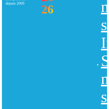
n
depuis 2009
26
s
I
S
n
s