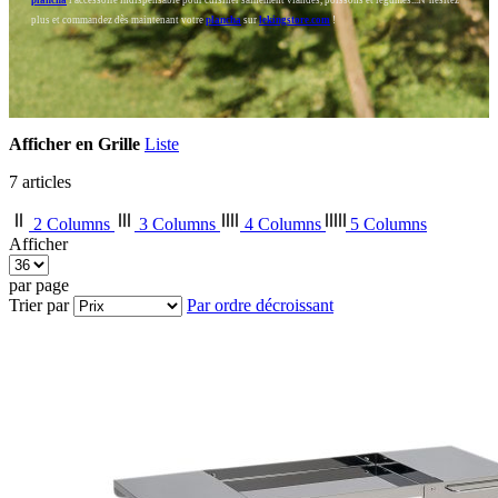
plus et commandez dès maintenant votre
plancha
sur
lekingstore.com
!
Afficher en
Grille
Liste
7
articles
2 Columns
3 Columns
4 Columns
5 Columns
Afficher
par page
Trier par
Par ordre décroissant