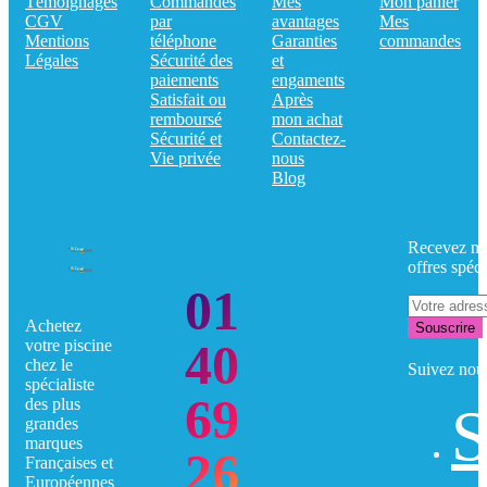
Témoignages
Commandes
Mes
Mon panier
CGV
par
avantages
Mes
Mentions
téléphone
Garanties
commandes
Légales
Sécurité des
et
paiements
engaments
Satisfait ou
Après
remboursé
mon achat
Sécurité et
Contactez-
Vie privée
nous
Blog
Recevez no
offres spéci
01
Achetez
Souscrire
40
votre piscine
chez le
Suivez nou
spécialiste
69
des plus
S
grandes
marques
26
Françaises et
Européennes