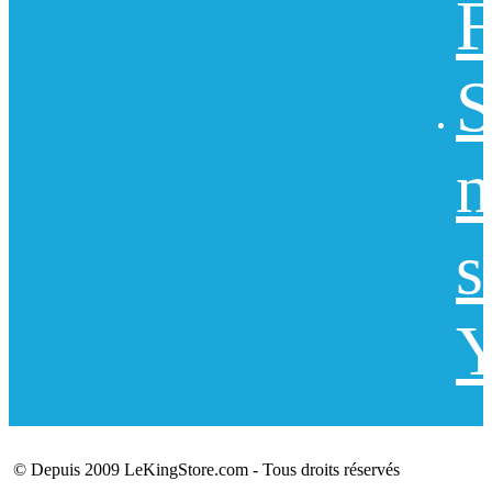
F
S
n
s
Y
© Depuis 2009 LeKingStore.com - Tous droits réservés