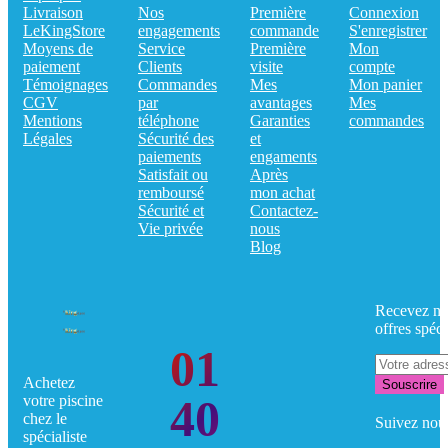
Livraison
Nos
Première
Connexion
LeKingStore
engagements
commande
S'enregistrer
Moyens de
Service
Première
Mon
paiement
Clients
visite
compte
Témoignages
Commandes
Mes
Mon panier
CGV
par
avantages
Mes
Mentions
téléphone
Garanties
commandes
Légales
Sécurité des
et
paiements
engaments
Satisfait ou
Après
remboursé
mon achat
Sécurité et
Contactez-
Vie privée
nous
Blog
Recevez no
offres spéci
01
Achetez
Souscrire
40
votre piscine
chez le
Suivez nou
spécialiste