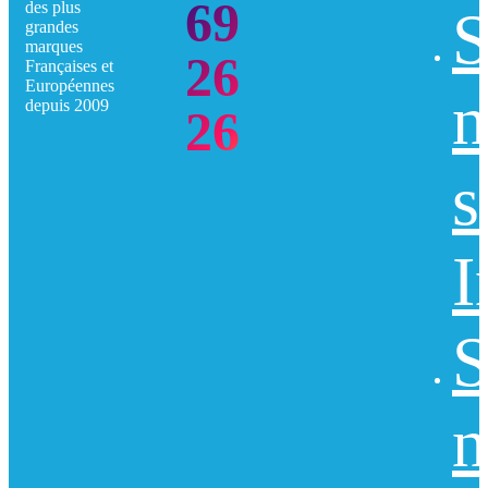
69
des plus
S
grandes
marques
26
Françaises et
Européennes
n
depuis 2009
26
s
I
S
n