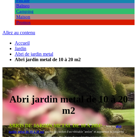
Piscine
Balneo
Camping
Maison
Promos
Allez au contenu
Accueil
Jardin
Abri de jardin metal
Abri jardin metal de 10 à 20 m2
Abri jardin metal de 10 à 20
m2
ABRIS DE JARDIN METAL DE 10 A 20M²
abri
Avec un
jardin métal de 10 à 20 m2
accédez au confort d'un véritable "atelier" et augmentez la longévité