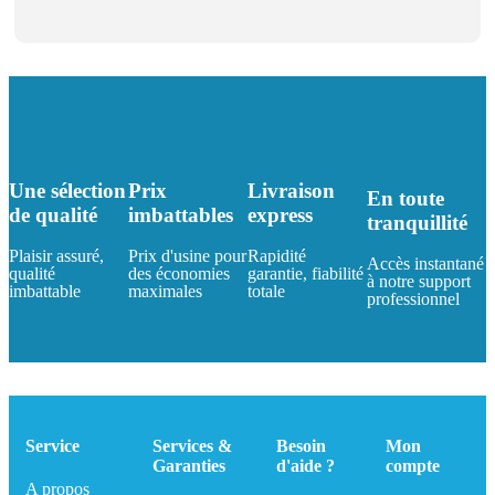
Une sélection
Prix
Livraison
En toute
de qualité
imbattables
express
tranquillité
Plaisir assuré,
Prix d'usine pour
Rapidité
Accès instantané
qualité
des économies
garantie, fiabilité
à notre support
imbattable
maximales
totale
professionnel
Service
Services &
Besoin
Mon
Garanties
d'aide ?
compte
A propos