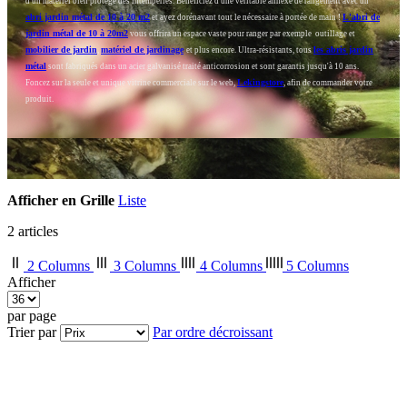
d'un matériel bien protégé des intempéries. Bénéficiez d'une véritable annexe de rangement avec un
abri jardin métal de 10 à 20 m2
L'abri de
et ayez dorénavant tout le nécessaire à portée de main !
jardin métal de 10 à 20m2
vous offrira un espace vaste pour ranger par exemple outillage et
mobilier de jardin
matériel de jardinage
les abris jardin
,
et plus encore. Ultra-résistants, tous
métal
sont fabriqués dans un acier galvanisé traité anticorrosion et sont garantis jusqu'à 10 ans.
Lekingstore
Foncez sur la seule et unique vitrine commerciale sur le web,
, afin de commander votre
produit.
Afficher en
Grille
Liste
2
articles
2 Columns
3 Columns
4 Columns
5 Columns
Afficher
par page
Trier par
Par ordre décroissant