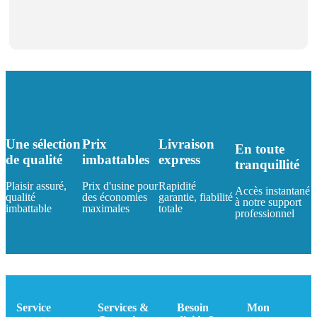
Une sélection
Prix
Livraison
En toute
de qualité
imbattables
express
tranquillité
Plaisir assuré,
Prix d'usine pour
Rapidité
Accès instantané
qualité
des économies
garantie, fiabilité
à notre support
imbattable
maximales
totale
professionnel
Service
Services &
Besoin
Mon