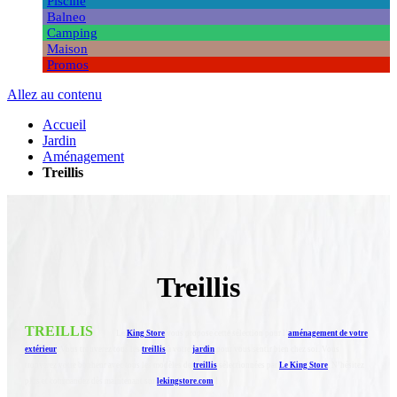
Piscine
Balneo
Camping
Maison
Promos
Allez au contenu
Accueil
Jardin
Aménagement
Treillis
Treillis
TREILLIS
Le
King Store
vous propose cette sélection pour l’
aménagement de votre
extérieur
. Vous trouverez tous les
treillis
à votre
jardin
pour vous sentir bien chez soi. Vous
trouverez votre bonheur avec tous les modèles de
treillis
sélectionnées par
Le King Store
. N’hésitez
plus et commandez dès maintenant sur
lekingstore.com
!