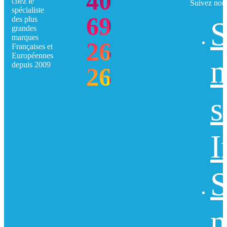
40
chez le
Suivez nou
spécialiste
69
des plus
S
grandes
marques
26
Françaises et
Européennes
n
depuis 2009
26
s
I
S
n