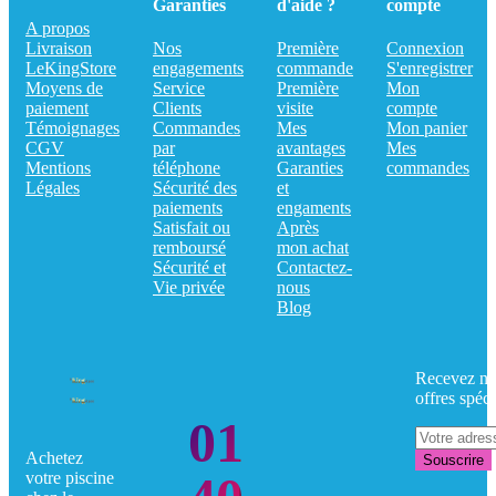
Garanties
d'aide ?
compte
A propos
Livraison
Nos
Première
Connexion
LeKingStore
engagements
commande
S'enregistrer
Moyens de
Service
Première
Mon
paiement
Clients
visite
compte
Témoignages
Commandes
Mes
Mon panier
CGV
par
avantages
Mes
Mentions
téléphone
Garanties
commandes
Légales
Sécurité des
et
paiements
engaments
Satisfait ou
Après
remboursé
mon achat
Sécurité et
Contactez-
Vie privée
nous
Blog
Recevez no
offres spéci
01
Achetez
Souscrire
votre piscine