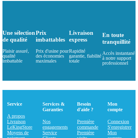
Une sélection
Prix
Livraison
En toute
de qualité
imbattables
express
tranquillité
Plaisir assuré,
Prix d'usine pour
Rapidité
Accès instantané
qualité
des économies
garantie, fiabilité
à notre support
imbattable
maximales
totale
professionnel
Service
Services &
Besoin
Mon
Garanties
d'aide ?
compte
A propos
Livraison
Nos
Première
Connexion
LeKingStore
engagements
commande
S'enregistrer
Moyens de
Service
Première
Mon