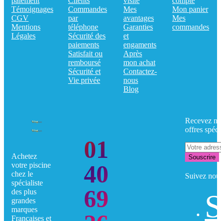
paiement
Clients
visite
compte
Témoignages
Commandes
Mes
Mon panier
CGV
par
avantages
Mes
Mentions
téléphone
Garanties
commandes
Légales
Sécurité des
et
paiements
engaments
Satisfait ou
Après
remboursé
mon achat
Sécurité et
Contactez-
Vie privée
nous
Blog
Recevez no
offres spéci
01
Achetez
Souscrire
40
votre piscine
chez le
Suivez nou
spécialiste
69
des plus
S
grandes
marques
Françaises et