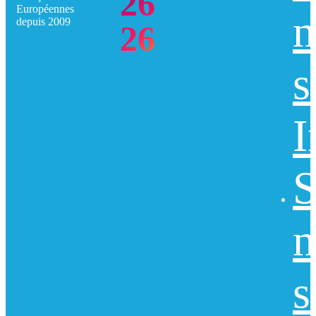
26
Européennes
n
depuis 2009
26
s
I
S
n
s