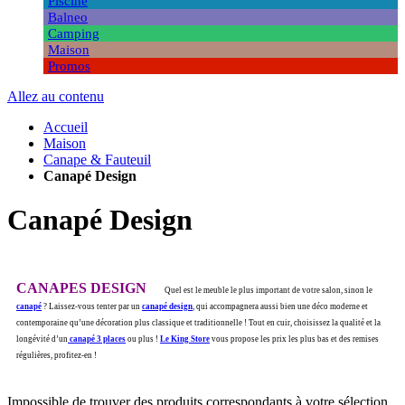
Piscine
Balneo
Camping
Maison
Promos
Allez au contenu
Accueil
Maison
Canape & Fauteuil
Canapé Design
Canapé Design
CANAPES DESIGN
Quel est le meuble le plus important de votre salon, sinon le
canapé
? Laissez-vous tenter par un
canapé design
, qui accompagnera aussi bien une déco moderne et
contemporaine qu’une décoration plus classique et traditionnelle ! Tout en cuir, choisissez la qualité et la
longévité d’un
canapé 3 places
ou plus !
Le King Store
vous propose les prix les plus bas et des remises
régulières, profitez-en !
Impossible de trouver des produits correspondants à votre sélection.