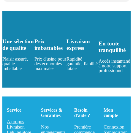
Une sélection
Prix
Livraison
En toute
de qualité
imbattables
express
tranquillité
Plaisir assuré,
Prix d'usine pour
Rapidité
Accès instantané
qualité
des économies
garantie, fiabilité
à notre support
imbattable
maximales
totale
professionnel
Service
Services &
Besoin
Mon
Garanties
d'aide ?
compte
A propos
Livraison
Nos
Première
Connexion
LeKingStore
engagements
commande
S'enregistrer