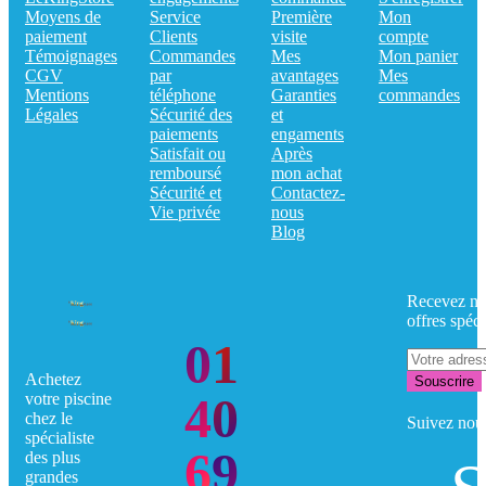
Moyens de
Service
Première
Mon
paiement
Clients
visite
compte
Témoignages
Commandes
Mes
Mon panier
CGV
par
avantages
Mes
Mentions
téléphone
Garanties
commandes
Légales
Sécurité des
et
paiements
engaments
Satisfait ou
Après
remboursé
mon achat
Sécurité et
Contactez-
Vie privée
nous
Blog
Recevez no
offres spéci
01
Achetez
Souscrire
40
votre piscine
chez le
Suivez nou
spécialiste
69
des plus
grandes