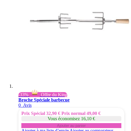
-33%
Offre du King
Broche Spéciale barbecue
0
Avis
Prix Spécial
32,90 €
Prix normal
49,00 €
Vous économisez 16,10 €
Ajouter au panier
Ajouter à ma liste d’envie
Ajouter au comparateur