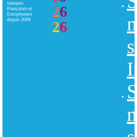
S
marques
26
Françaises et
Européennes
n
depuis 2009
26
s
I
S
n
s