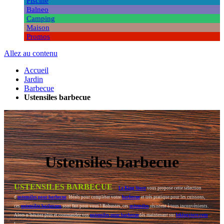
Piscine
Balneo
Camping
Maison
Promos
Allez au contenu
Accueil
Jardin
Barbecue
Ustensiles barbecue
Ustensiles barbecue
USTENSILES BARBECUE
Le King Store
vous propose cette sélection
d'
ustensiles pour barbecue
. Idéals pour compléter votre
barbecue
et très pratique pour les cuissons,
ces
ustensiles barbecues
sont fait pour vous ! Robustes, ces
ustensiles
résistent à tous inconvénients.
Alors n’hésitez plus et commandez vos
ustensiles pour barbecue
dès maintenant sur
lekingstore.com
!