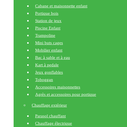
Cabane et maisonnette enfant
Portique bois
Station de jeux
Piscine Enfant
Trampoline
Mini buts cages
Mobilier enfant
Bac à sable et à eau
Kart à pedale
Jeux gonflables
Toboggan
Accessoires maisonnettes
Agrès et accessoires pour portique
Chauffage extérieur
Parasol chauffant
Chauffage électrique