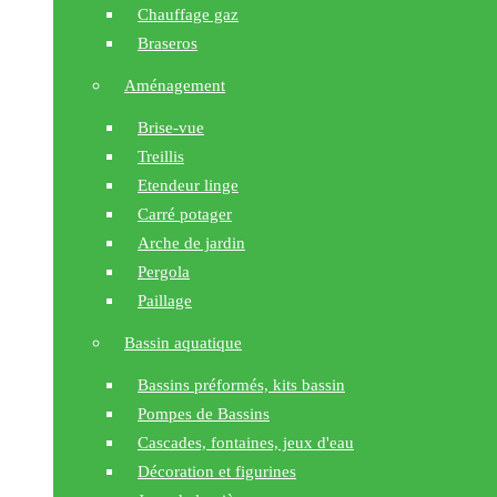
Chauffage gaz
Braseros
Aménagement
Brise-vue
Treillis
Etendeur linge
Carré potager
Arche de jardin
Pergola
Paillage
Bassin aquatique
Bassins préformés, kits bassin
Pompes de Bassins
Cascades, fontaines, jeux d'eau
Décoration et figurines