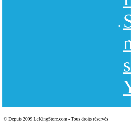
S
n
s
Y
© Depuis 2009 LeKingStore.com - Tous droits réservés