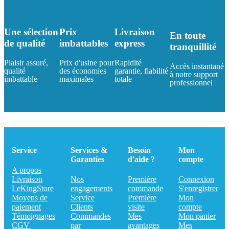
Une sélection
Prix
Livraison
En toute
de qualité
imbattables
express
tranquillité
Plaisir assuré,
Prix d'usine pour
Rapidité
Accès instantané
qualité
des économies
garantie, fiabilité
à notre support
imbattable
maximales
totale
professionnel
Service
Services &
Besoin
Mon
Garanties
d'aide ?
compte
A propos
Livraison
Nos
Première
Connexion
LeKingStore
engagements
commande
S'enregistrer
Moyens de
Service
Première
Mon
paiement
Clients
visite
compte
Témoignages
Commandes
Mes
Mon panier
CGV
par
avantages
Mes