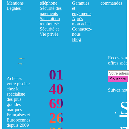
Mentions
téléphone
Garanties
commandes
Légales
Sécurité des
et
paiements
engaments
Satisfait ou
Après
remboursé
mon achat
Sécurité et
Contactez-
Vie privée
nous
Blog
Recevez no
offres spéci
01
Achetez
Souscrire
40
votre piscine
chez le
Suivez nou
spécialiste
69
des plus
S
grandes
marques
26
Françaises et
Européennes
depuis 2009