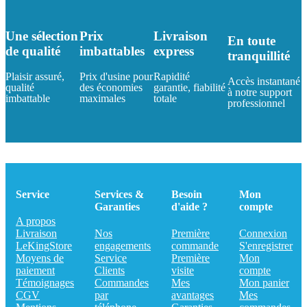
Une sélection
Prix
Livraison
En toute
de qualité
imbattables
express
tranquillité
Plaisir assuré,
Prix d'usine pour
Rapidité
Accès instantané
qualité
des économies
garantie, fiabilité
à notre support
imbattable
maximales
totale
professionnel
Service
Services &
Besoin
Mon
Garanties
d'aide ?
compte
A propos
Livraison
Nos
Première
Connexion
LeKingStore
engagements
commande
S'enregistrer
Moyens de
Service
Première
Mon
paiement
Clients
visite
compte
Témoignages
Commandes
Mes
Mon panier
CGV
par
avantages
Mes