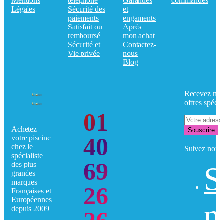
Mentions
téléphone
Garanties
commandes
Légales
Sécurité des
et
paiements
engaments
Satisfait ou
Après
remboursé
mon achat
Sécurité et
Contactez-
Vie privée
nous
Blog
Recevez no
offres spéci
01
Achetez
Souscrire
40
votre piscine
chez le
Suivez nou
spécialiste
69
des plus
S
grandes
marques
26
Françaises et
Européennes
n
depuis 2009