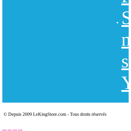
S
n
s
Y
© Depuis 2009 LeKingStore.com - Tous droits réservés