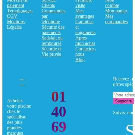
paiement
Clients
visite
compte
Témoignages
Commandes
Mes
Mon panier
CGV
par
avantages
Mes
Mentions
téléphone
Garanties
commandes
Légales
Sécurité des
et
paiements
engaments
Satisfait ou
Après
remboursé
mon achat
Sécurité et
Contactez-
Vie privée
nous
Blog
Recevez no
offres spéci
01
Achetez
Souscrire
40
votre piscine
chez le
Suivez nou
spécialiste
69
des plus
S
grandes
marques