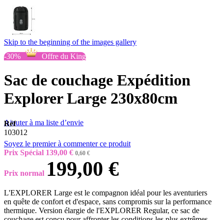
Skip to the beginning of the images gallery
-30%
Offre du King
Sac de couchage Expédition
Explorer Large 230x80cm
Ajouter à ma liste d’envie
Réf
103012
Soyez le premier à commenter ce produit
Prix Spécial
139,00 €
0,60 €
199,00 €
Prix normal
L'EXPLORER Large est le compagnon idéal pour les aventuriers
en quête de confort et d'espace, sans compromis sur la performance
thermique. Version élargie de l'EXPLORER Regular, ce sac de
couchage est conçu pour affronter les conditions les plus extrêmes.