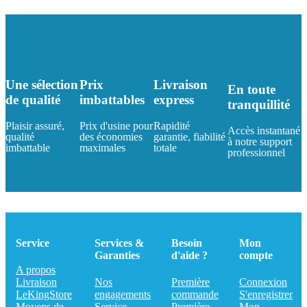
Une sélection
Prix
Livraison
En toute
de qualité
imbattables
express
tranquillité
Plaisir assuré,
Prix d'usine pour
Rapidité
Accès instantané
qualité
des économies
garantie, fiabilité
à notre support
imbattable
maximales
totale
professionnel
Service
Services &
Besoin
Mon
Garanties
d'aide ?
compte
A propos
Livraison
Nos
Première
Connexion
LeKingStore
engagements
commande
S'enregistrer
Moyens de
Service
Première
Mon