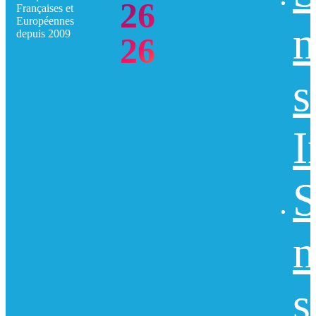
26
Françaises et
Européennes
n
depuis 2009
26
s
I
S
n
s