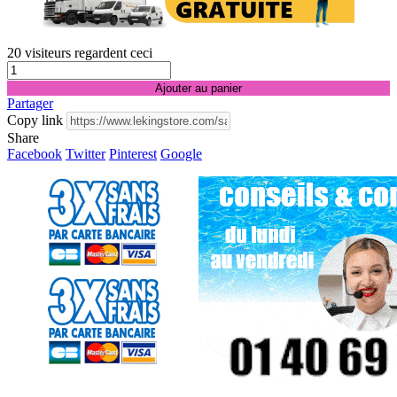
20
visiteurs regardent ceci
Ajouter au panier
Partager
Copy link
Share
Facebook
Twitter
Pinterest
Google