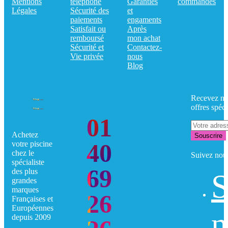
Mentions
téléphone
Garanties
commandes
Légales
Sécurité des
et
paiements
engaments
Satisfait ou
Après
remboursé
mon achat
Sécurité et
Contactez-
Vie privée
nous
Blog
Recevez no
offres spéci
01
Achetez
Souscrire
40
votre piscine
chez le
Suivez nou
spécialiste
69
des plus
S
grandes
marques
26
Françaises et
Européennes
n
depuis 2009