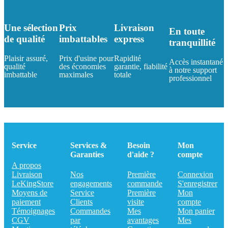
Une sélection
Prix
Livraison
En toute
de qualité
imbattables
express
tranquillité
Plaisir assuré,
Prix d'usine pour
Rapidité
Accès instantané
qualité
des économies
garantie, fiabilité
à notre support
imbattable
maximales
totale
professionnel
Service
Services &
Besoin
Mon
Garanties
d'aide ?
compte
A propos
Livraison
Nos
Première
Connexion
LeKingStore
engagements
commande
S'enregistrer
Moyens de
Service
Première
Mon
paiement
Clients
visite
compte
Témoignages
Commandes
Mes
Mon panier
CGV
par
avantages
Mes