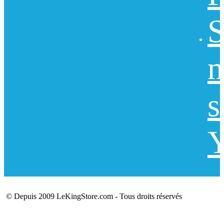
S
n
s
Y
© Depuis 2009 LeKingStore.com - Tous droits réservés