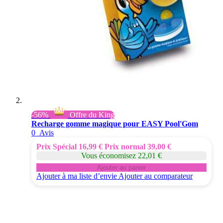
-56%
Offre du King
Recharge gomme magique pour EASY Pool'Gom
0
Avis
Prix Spécial
16,99 €
Prix normal
39,00 €
Vous économisez 22,01 €
Ajouter au panier
Ajouter à ma liste d’envie
Ajouter au comparateur