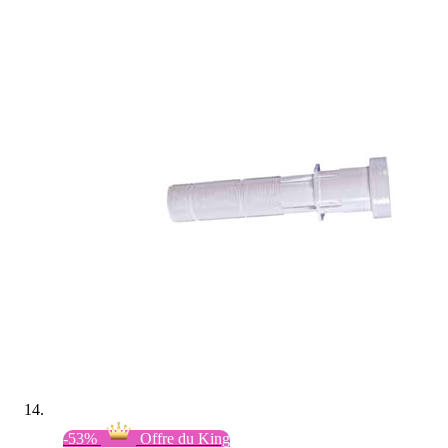
-53%
Offre du King