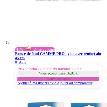
-41%
Offre du King
Brosse de fond GAMME PRO nylon avec renfort alu
45 cm
0
Avis
Prix Spécial
22,99 €
Prix normal
39,00 €
Vous économisez 16,01 €
Ajouter au panier
Ajouter à ma liste d’envie
Ajouter au comparateur