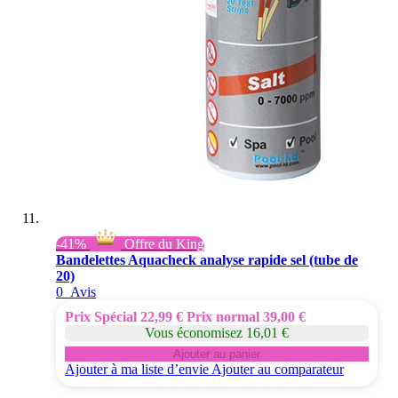
-41%
Offre du King
Bandelettes Aquacheck analyse rapide sel (tube de
20)
0
Avis
Prix Spécial
22,99 €
Prix normal
39,00 €
Vous économisez 16,01 €
Ajouter au panier
Ajouter à ma liste d’envie
Ajouter au comparateur