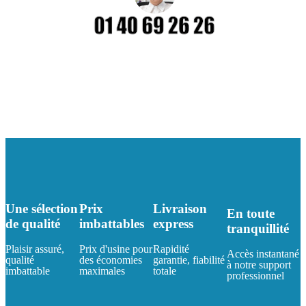
Une sélection
Prix
Livraison
En toute
de qualité
imbattables
express
tranquillité
Plaisir assuré,
Prix d'usine pour
Rapidité
Accès instantané
qualité
des économies
garantie, fiabilité
à notre support
imbattable
maximales
totale
professionnel