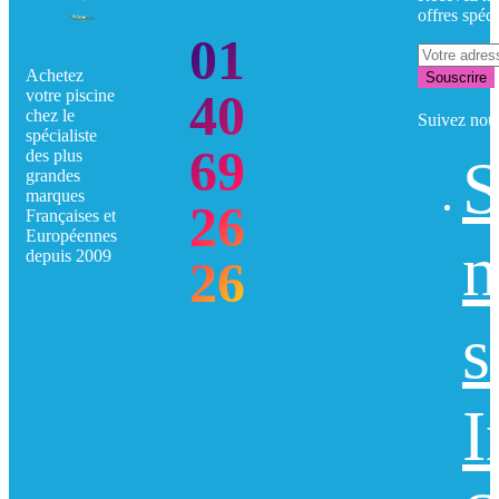
offres spéci
01
Achetez
Souscrire
40
votre piscine
chez le
Suivez nou
spécialiste
69
des plus
S
grandes
marques
26
Françaises et
Européennes
n
depuis 2009
26
s
I