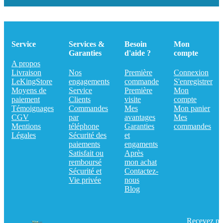
Service
Services &
Besoin
Mon
Garanties
d'aide ?
compte
A propos
Livraison
Nos
Première
Connexion
LeKingStore
engagements
commande
S'enregistrer
Moyens de
Service
Première
Mon
paiement
Clients
visite
compte
Témoignages
Commandes
Mes
Mon panier
CGV
par
avantages
Mes
Mentions
téléphone
Garanties
commandes
Légales
Sécurité des
et
paiements
engaments
Satisfait ou
Après
remboursé
mon achat
Sécurité et
Contactez-
Vie privée
nous
Blog
Recevez no