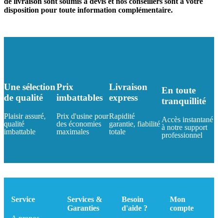
de livraison sont soumis à devis et nos conseillers sont à votre
disposition pour toute information complémentaire.
Une sélection
Prix
Livraison
En toute
de qualité
imbattables
express
tranquillité
Plaisir assuré,
Prix d'usine pour
Rapidité
Accès instantané
qualité
des économies
garantie, fiabilité
à notre support
imbattable
maximales
totale
professionnel
Service
Services &
Besoin
Mon
Garanties
d'aide ?
compte