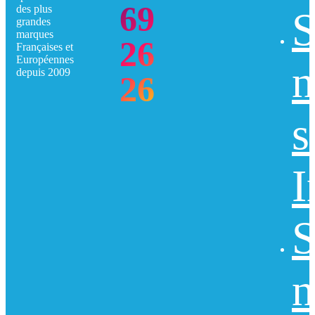
69
des plus
S
grandes
marques
26
Françaises et
Européennes
n
depuis 2009
26
s
I
S
n