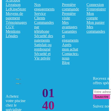
A propos
Livraison
Nos
Première
Connexion
LeKingStore
engagements
commande
S'enregistrer
Moyens de
Service
Première
Mon
paiement
Clients
visite
compte
Témoignages
Commandes
Mes
Mon panier
CGV
par
avantages
Mes
Mentions
téléphone
Garanties
commandes
Légales
Sécurité des
et
paiements
engaments
Satisfait ou
Après
remboursé
mon achat
Sécurité et
Contactez-
Vie privée
nous
Blog
Recevez no
offres spéci
01
Achetez
Souscrire
40
votre piscine
chez le
Suivez nou
spécialiste