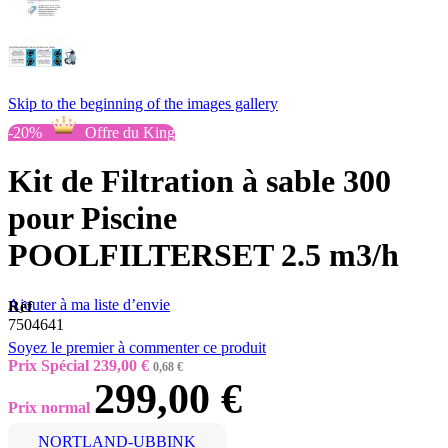
Skip to the beginning of the images gallery
-20%
Offre du King
Kit de Filtration à sable 300
pour Piscine
POOLFILTERSET 2.5 m3/h
Ajouter à ma liste d’envie
Réf
7504641
Soyez le premier à commenter ce produit
Prix Spécial
239,00 €
0,68 €
299,00 €
Prix normal
NORTLAND-UBBINK