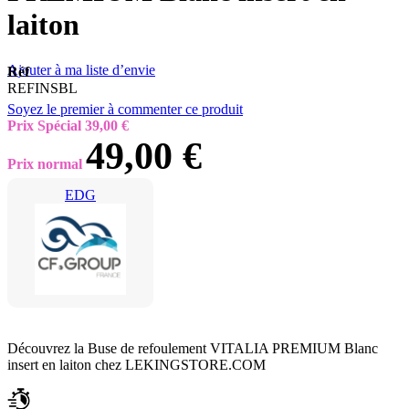
laiton
Ajouter à ma liste d’envie
Réf
REFINSBL
Soyez le premier à commenter ce produit
Prix Spécial
39,00 €
49,00 €
Prix normal
EDG
Découvrez la Buse de refoulement VITALIA PREMIUM Blanc
insert en laiton chez LEKINGSTORE.COM