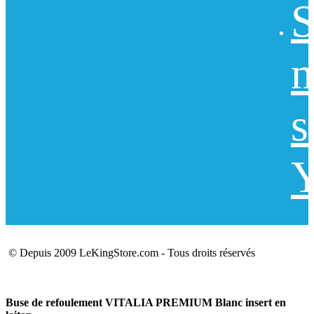
S
n
s
Y
© Depuis 2009 LeKingStore.com - Tous droits réservés
Buse de refoulement VITALIA PREMIUM Blanc insert en