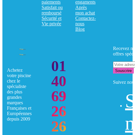
paiements
engaments
Satisfait ou
Après
remboursé
mon achat
Sécurité et
Contactez-
Vie privée
nous
Blog
Recevez no
offres spéci
01
Achetez
Souscrire
40
votre piscine
chez le
Suivez nou
spécialiste
69
des plus
S
grandes
marques
26
Françaises et
Européennes
n
depuis 2009
26