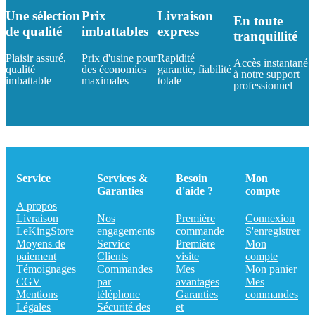
Une sélection
Prix
Livraison
En toute
de qualité
imbattables
express
tranquillité
Plaisir assuré,
Prix d'usine pour
Rapidité
Accès instantané
qualité
des économies
garantie, fiabilité
à notre support
imbattable
maximales
totale
professionnel
Service
Services &
Besoin
Mon
Garanties
d'aide ?
compte
A propos
Livraison
Nos
Première
Connexion
LeKingStore
engagements
commande
S'enregistrer
Moyens de
Service
Première
Mon
paiement
Clients
visite
compte
Témoignages
Commandes
Mes
Mon panier
CGV
par
avantages
Mes
Mentions
téléphone
Garanties
commandes
Légales
Sécurité des
et