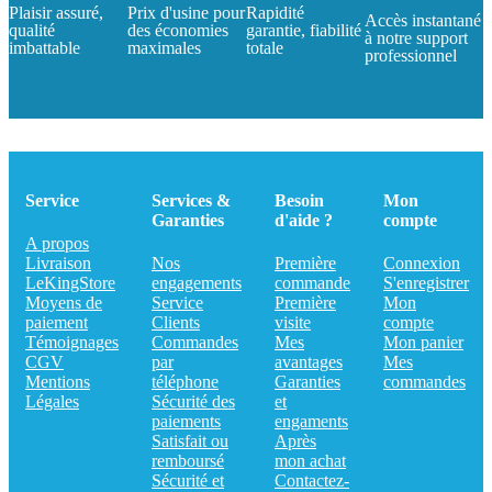
Plaisir assuré,
Prix d'usine pour
Rapidité
Accès instantané
qualité
des économies
garantie, fiabilité
à notre support
imbattable
maximales
totale
professionnel
Service
Services &
Besoin
Mon
Garanties
d'aide ?
compte
A propos
Livraison
Nos
Première
Connexion
LeKingStore
engagements
commande
S'enregistrer
Moyens de
Service
Première
Mon
paiement
Clients
visite
compte
Témoignages
Commandes
Mes
Mon panier
CGV
par
avantages
Mes
Mentions
téléphone
Garanties
commandes
Légales
Sécurité des
et
paiements
engaments
Satisfait ou
Après
remboursé
mon achat
Sécurité et
Contactez-