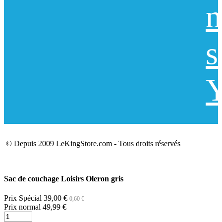
n
s
Y
© Depuis 2009 LeKingStore.com - Tous droits réservés
Sac de couchage Loisirs Oleron gris
Prix Spécial
39,00 €
0,60 €
Prix normal
49,99 €