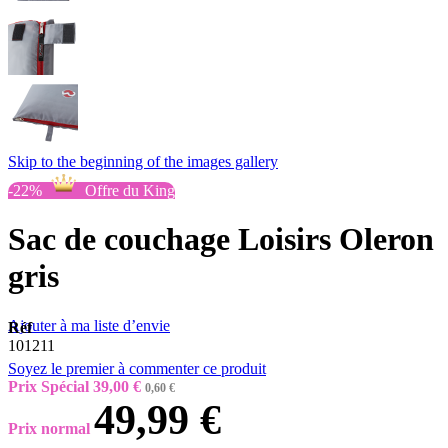
Skip to the beginning of the images gallery
-22%
Offre du King
Sac de couchage Loisirs Oleron
gris
Ajouter à ma liste d’envie
Réf
101211
Soyez le premier à commenter ce produit
Prix Spécial
39,00 €
0,60 €
49,99 €
Prix normal