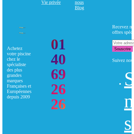
Vie privée
nous
Blog
Recevez no
offres spéci
01
Achetez
Souscrire
40
votre piscine
chez le
Suivez nou
spécialiste
69
des plus
S
grandes
marques
26
Françaises et
Européennes
n
depuis 2009
26
s