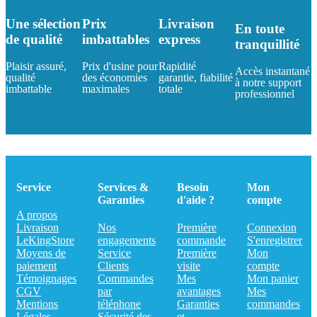
Une sélection
Prix
Livraison
En toute
de qualité
imbattables
express
tranquillité
Plaisir assuré,
Prix d'usine pour
Rapidité
Accès instantané
qualité
des économies
garantie, fiabilité
à notre support
imbattable
maximales
totale
professionnel
Service
Services &
Besoin
Mon
Garanties
d'aide ?
compte
A propos
Livraison
Nos
Première
Connexion
LeKingStore
engagements
commande
S'enregistrer
Moyens de
Service
Première
Mon
paiement
Clients
visite
compte
Témoignages
Commandes
Mes
Mon panier
CGV
par
avantages
Mes
Mentions
téléphone
Garanties
commandes
Légales
Sécurité des
et