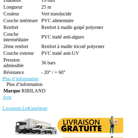
Diamètre
19 mm
Longueur
25 m
Couleur
Vert translucide
Couche intérieure
PVC alimentaire
Renfort
Renfort à maille guipé polyester
Couche
PVC traité anti-algues
intermédiaire
2ème renfort
Renfort à maille tricoté polyester
Couche externe
PVC traité anti-UV
Pression
36 bars
admissible
Résistance
- 20° / + 60°
Plus d’information
Plus d’information
Marque
RIBILAND
Avis
Rédigez votre propre commentaire
Livraison LeKingStore