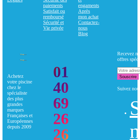
paiements
engaments
Satisfait ou
Après
remboursé
mon achat
Sécurité et
Contactez-
Vie privée
nous
Blog
Recevez no
offres spéci
01
Achetez
Souscrire
40
votre piscine
chez le
Suivez nou
spécialiste
69
des plus
S
grandes
marques
26
Françaises et
Européennes
n
depuis 2009
26