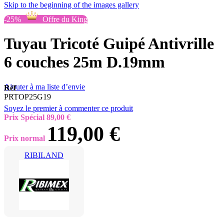
Skip to the beginning of the images gallery
-25%
Offre du King
Tuyau Tricoté Guipé Antivrille
6 couches 25m D.19mm
Ajouter à ma liste d’envie
Réf
PRTOP25G19
Soyez le premier à commenter ce produit
Prix Spécial
89,00 €
119,00 €
Prix normal
RIBILAND