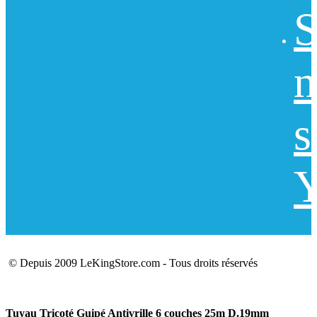
S
n
s
Y
© Depuis 2009 LeKingStore.com - Tous droits réservés
Tuyau Tricoté Guipé Antivrille 6 couches 25m D.19mm